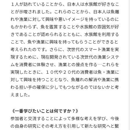
１人が訪れていることから、日本人は水族館が好きなこ
とが示唆されました。これらのことから、日本人は魚離
れや漁業に対して興味や悪いイメージを持っているのに
もかかわらず、魚を鑑賞することや水族館の雰囲気が好
きであることが認められるとともに、水族館を利用する
ことで、魚や漁業に興味を持ってもらうことができると
考えられたのです。さらに、次世代のスマート漁業を実
現するために、現在開発されている次世代の漁業システ
ムを消費者に体験させ、漁業との接点を作る…これらを
実現したときに、１０代や２０代の消費者は魚・漁業に
対して興味を持つこととなり、魚離れの解消や漁業に携
わる担い手の確保に少しでもつながるのではないかと考
えました。
《一番学びたいことは何ですか？》
参加者と交流することによって多様な考えを学び、今後
の自身の研究にその考え方を引用して新たな研究へと繋