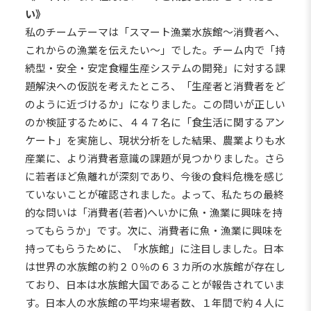
い》
私のチームテーマは「スマート漁業水族館～消費者へ、
これからの漁業を伝えたい～」でした。チーム内で「持
続型・安全・安定食糧生産システムの開発」に対する課
題解決への仮説を考えたところ、「生産者と消費者をど
のように近づけるか」になりました。この問いが正しい
のか検証するために、４４７名に「食生活に関するアン
ケート」を実施し、現状分析をした結果、農業よりも水
産業に、より消費者意識の課題が見つかりました。さら
に若者ほど魚離れが深刻であり、今後の食料危機を感じ
ていないことが確認されました。よって、私たちの最終
的な問いは「消費者(若者)へいかに魚・漁業に興味を持
ってもらうか」です。次に、消費者に魚・漁業に興味を
持ってもらうために、「水族館」に注目しました。日本
は世界の水族館の約２０％の６３カ所の水族館が存在し
ており、日本は水族館大国であることが報告されていま
す。日本人の水族館の平均来場者数、１年間で約４人に