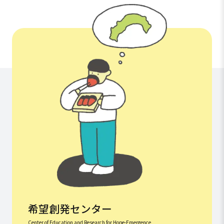
希望創発センター
Center of Education and Research for Hope-Emergence