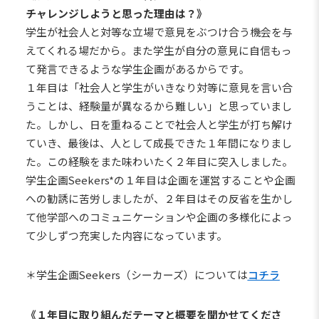
チャレンジしようと思った理由は？》
学生が社会人と対等な立場で意見をぶつけ合う機会を与
えてくれる場だから。また学生が自分の意見に自信もっ
て発言できるような学生企画があるからです。
１年目は「社会人と学生がいきなり対等に意見を言い合
うことは、経験量が異なるから難しい」と思っていまし
た。しかし、日を重ねることで社会人と学生が打ち解け
ていき、最後は、人として成長できた１年間になりまし
た。この経験をまた味わいたく２年目に突入しました。
学生企画Seekers*の１年目は企画を運営することや企画
への勧誘に苦労しましたが、２年目はその反省を生かし
て他学部へのコミュニケーションや企画の多様化によっ
て少しずつ充実した内容になっています。
＊学生企画Seekers（シーカーズ）については
コチラ
《１年目に取り組んだテーマと概要を聞かせてくださ