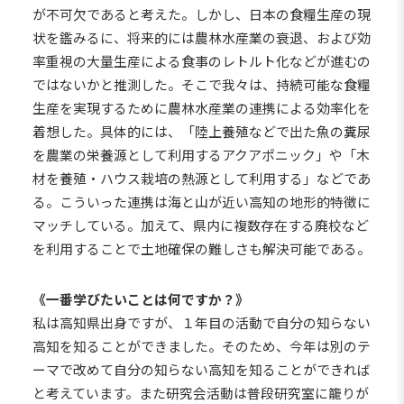
が不可欠であると考えた。しかし、日本の食糧生産の現
状を鑑みるに、将来的には農林水産業の衰退、および効
率重視の大量生産による食事のレトルト化などが進むの
ではないかと推測した。そこで我々は、持続可能な食糧
生産を実現するために農林水産業の連携による効率化を
着想した。具体的には、「陸上養殖などで出た魚の糞尿
を農業の栄養源として利用するアクアポニック」や「木
材を養殖・ハウス栽培の熱源として利用する」などであ
る。こういった連携は海と山が近い高知の地形的特徴に
マッチしている。加えて、県内に複数存在する廃校など
を利用することで土地確保の難しさも解決可能である。
《一番学びたいことは何ですか？》
私は高知県出身ですが、１年目の活動で自分の知らない
高知を知ることができました。そのため、今年は別のテ
ーマで改めて自分の知らない高知を知ることができれば
と考えています。また研究会活動は普段研究室に籠りが