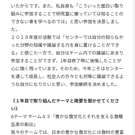
いたからです。また、私自身も「こういった面白い取り
組みに参加することで研究室に籠っていては知ることの
できない事を学べるのでは」と思い参加を決意しまし
た。
２０１８年度の活動では「センターでは自分の知らなか
った分野の知識や議論する力を身に着けることができ
る」と感じた一方で、自分はチーム内での議論にあまり
参加することができず、1年目修了時に後悔したことが
心に強く残っています。そのため、今年こそはセンター
を通して成長し、社会人の方々とも対等に議論できるよ
うな自分になりたいと思い、参加継続を決めました。
《１年目で取り組んだテーマと概要を聞かせてくださ
い》
Aテーマ チームＡ３「豊かな食文化とそれを支える食糧
生産の創出」
我々のチームでは、日本の豊かな食文化には食材の豊富