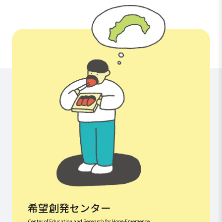
希望創発センター
Center of Education and Research for Hope-Emergence