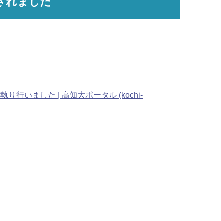
されました
した | 高知大ポータル (kochi-