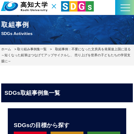
取組事例
SDGs Activities
ホーム
>
取り組み事例集一覧
> 取組事例：不要になった文房具を発展途上国に送る
～短くなった鉛筆はつなげてアップサイクルし、 売り上げを世界の子どもたちの学習支
援に～
SDGs取組事例集一覧
SDGsの目標から探す