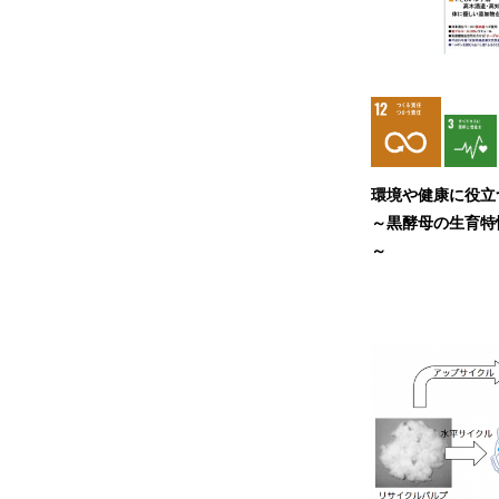
環境や健康に役立
～黒酵母の生育特
～