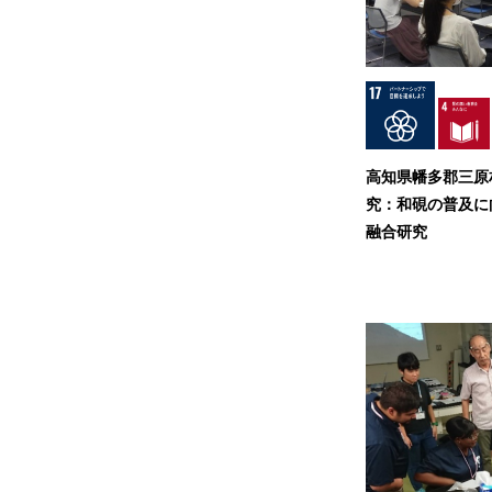
高知県幡多郡三原
究：和硯の普及に
融合研究