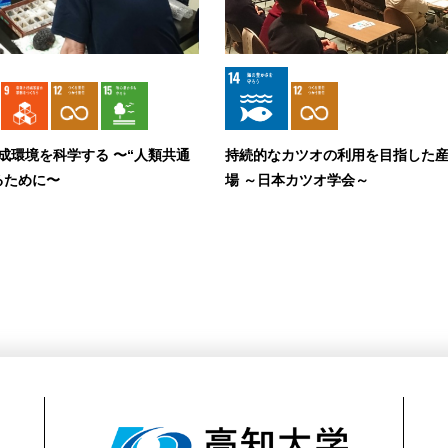
成環境を科学する 〜“人類共通
持続的なカツオの利用を目指した
るために〜
場 ～日本カツオ学会～