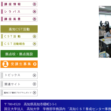
〒780-8520 高知県高知市曙町2-5-1
国立大学法人 高知大学 学務部学務課内 「高知ＣＳＴ養成センター事務局」 Tel：088-