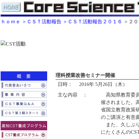
ｈｏｍｅ
＞ＣＳＴ活動報告
＞ＣＳＴ活動報告２０１６
＞２０
理科授業改善セミナー開催
日時：
2016年 5月26日（木）
主な内容 ：
高知県教育委員
催されました。
省国立教育政策
のご講演と有意
また、久しぶり
にたくさんのC