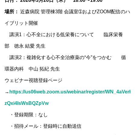
日付： 2026年3月26日（木） 18:00〜19:00
場所：
近森病院 管理棟3階 会議室➀およびZOOM配信のハ
イブリット開催
講演1：⼼不全における低栄養について 臨床栄養
部 徳永 結愛 先生
講演2：複雑化する⼼不全治療薬の“今”をつかむ 循
環器内科 中山 拓紀 先生
ウェビナー視聴登録ページ
→
https://us06web.zoom.us/webinar/register/WN_4aVerH-
zQxi4IsWsBQZpVw
・登録期限：なし
・招待メール：登録時に自動送信