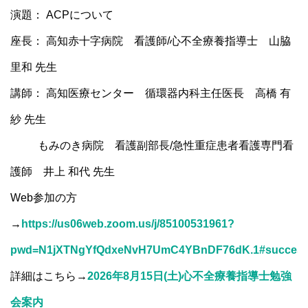
演題： ACPについて
座長： 高知赤十字病院 看護師/心不全療養指導士 山脇
里和 先生
講師： 高知医療センター 循環器内科主任医長 高橋 有
紗 先生
もみのき病院 看護副部長/急性重症患者看護専門看
護師 井上 和代 先生
Web参加の方
→
https://us06web.zoom.us/j/85100531961?
pwd=N1jXTNgYfQdxeNvH7UmC4YBnDF76dK.1#succes
詳細はこちら→
2026年8月15日(土)心不全療養指導士勉強
会案内