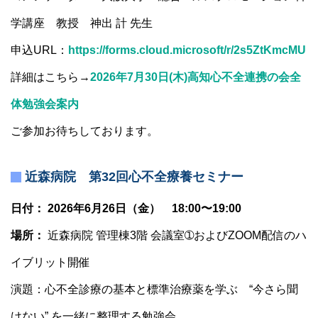
学講座 教授 神出 計 先生
申込URL：
https://forms.cloud.microsoft/r/2s5ZtKmcMU
詳細はこちら→
2026年7月30日(木)高知心不全連携の会全
体勉強会案内
ご参加お待ちしております。
近森病院 第32回心不全療養セミナー
日付： 2026年6月26日（金） 18:00〜19:00
場所：
近森病院 管理棟3階 会議室➀およびZOOM配信のハ
イブリット開催
演題：⼼不全診療の基本と標準治療薬を学ぶ “今さら聞
けない” を⼀緒に整理する勉強会