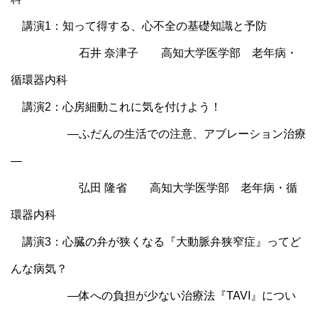
講演1：知って得する、心不全の基礎知識と予防
石井 奈津子 高知大学医学部 老年病・
循環器内科
講演2：心房細動これに気を付けよう！
―ふだんの生活での注意、アブレーション治療
―
弘田 隆省 高知大学医学部 老年病・循
環器内科
講演3：心臓の弁が狭くなる『大動脈弁狭窄症』ってど
んな病気？
―体への負担が少ない治療法『TAVI』につい