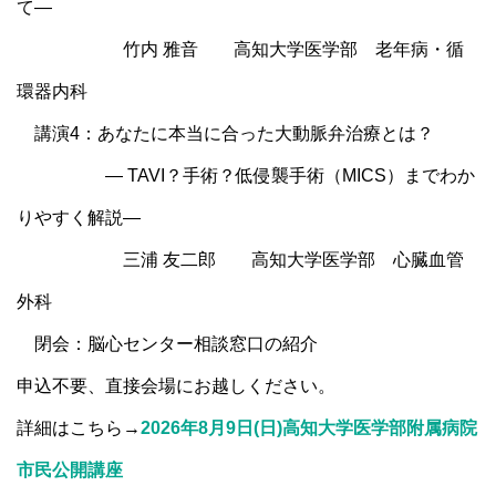
て―
竹内 雅音 高知大学医学部 老年病・循
環器内科
講演4：あなたに本当に合った大動脈弁治療とは？
― TAVI？手術？低侵襲手術（MICS）までわか
りやすく解説―
三浦 友二郎 高知大学医学部 心臓血管
外科
閉会：脳心センター相談窓口の紹介
申込不要、直接会場にお越しください。
詳細はこちら→
2026年8月9日(日)高知大学医学部附属病院
市民公開講座