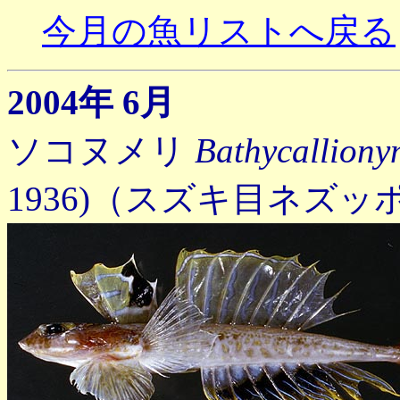
今月の魚リストへ戻る
2004年 6月
ソコヌメリ
Bathycalliony
1936)
（スズキ目ネズッ