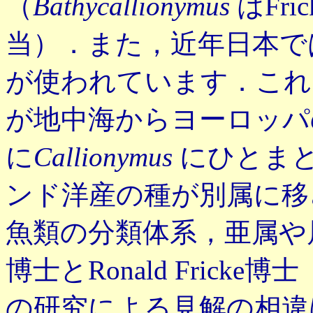
（
Bathycallionymus
はFric
当）．また，近年日本
が使われています．これ
が地中海からヨーロッパ
に
Callionymus
にひとま
ンド洋産の種が別属に移
魚類の分類体系，亜属や
博士とRonald Fric
の研究による見解の相違