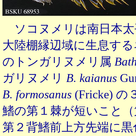
ソコヌメリは南日本太平洋
大陸棚縁辺域に生息する
のトンガリヌメリ属
Bath
ガリヌメリ
B. kaianus
Gu
B. formosanus
(Frick
鰭の第１棘が短いこと（
第２背鰭前上方先端に黒