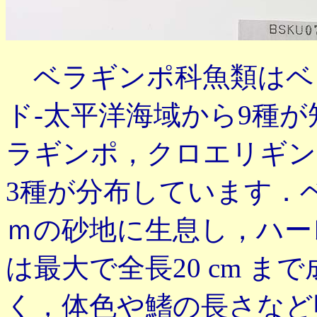
ベラギンポ科魚類はベ
ド-太平洋海域から9種
ラギンポ，クロエリギン
3種が分布しています．ベ
ｍの砂地に生息し，ハー
は最大で全長20 cm 
く，体色や鰭の長さなど