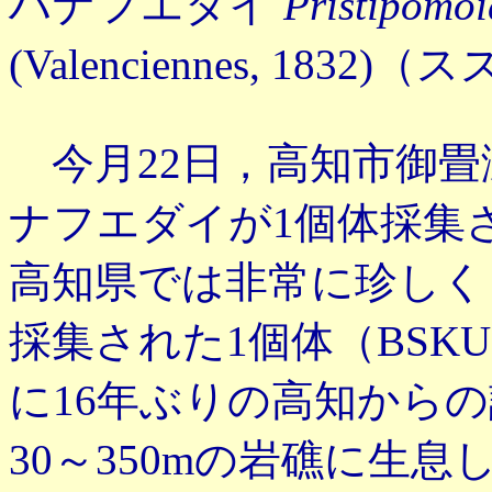
ハナフエダイ
Pristipomo
(Valenciennes, 18
今月22日，高知市御畳
ナフエダイが1個体採集
高知県では非常に珍しく，
採集された1個体（BSKU
に16年ぶりの高知から
30～350mの岩礁に生