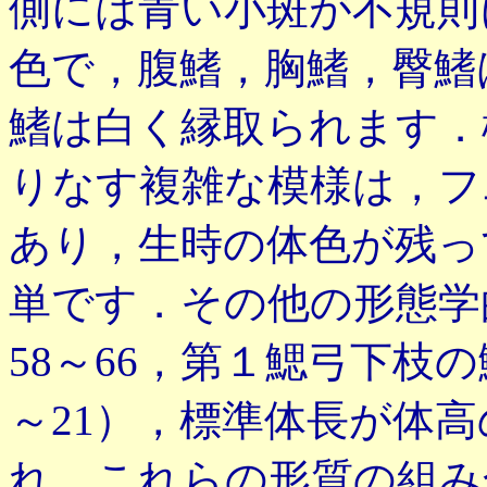
側には青い小斑が不規則
色で，腹鰭，胸鰭，臀鰭
鰭は白く縁取られます．
りなす複雑な模様は，フ
あり，生時の体色が残っ
単です．その他の形態学
58～66，第１鰓弓下枝の
～21），標準体長が体高の
れ，これらの形質の組み