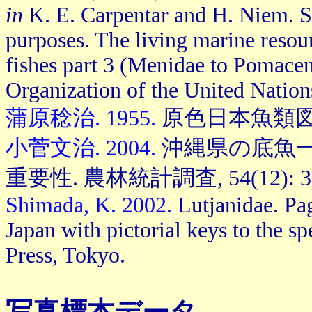
in
K. E. Carpentar and H. Niem. Spe
purposes. The living marine resour
fishes part 3 (Menidae to Pomacen
Organization of the United Natio
蒲原稔治. 1955.
原色日本魚類図鑑. 
小菅文治. 2004.
沖縄県の底魚
重要性. 農林統計調査, 54(12): 36
Shimada, K. 2002.
Lutjanidae. P
Japan with pictorial keys to the s
Press, Tokyo.
写真標本データ