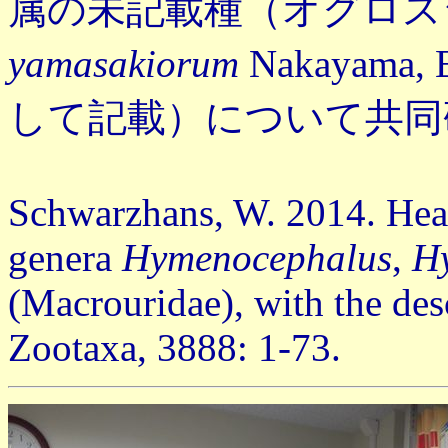
属の未記載種（オグロ
yamasakiorum
Nakayama, E
して記載）について共同
Schwarzhans, W. 2014. Hea
genera
Hymenocephalus
,
H
(Macrouridae), with the des
Zootaxa, 3888: 1-73.