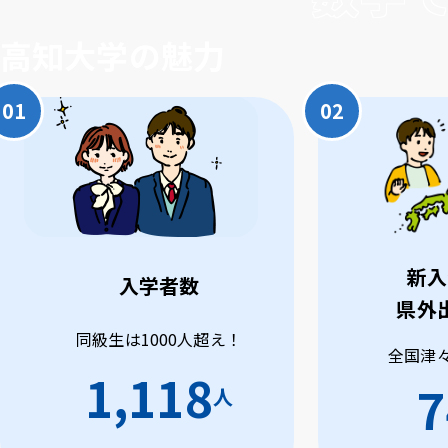
高知大学の魅力
新入
入学者数
県外
同級生は1000人超え！
全国津
1,118
7
人