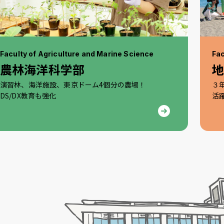
Faculty of Agriculture and Marine Science
Fac
農林海洋科学部
演習林、海洋施設、東京ドーム4個分の農場！
３
DS/DX教育も強化
活