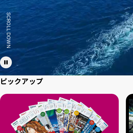
Inst
Face
X
Yo
agra
boo
T
SCROLL DOWN
m
k
e
動画
ピックアップ
を停
止す
る