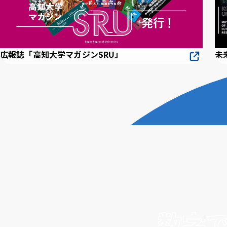
広報誌「高知大学マガジンSRU」
未
数字