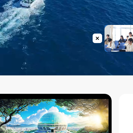
u
LINE
ub
バ
ナー
を隠
す