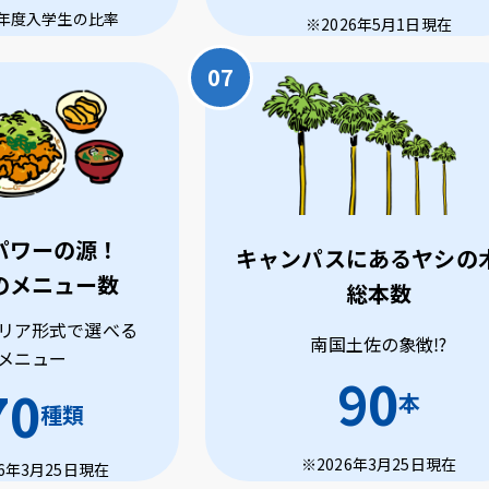
6年度入学生の比率
※2026年5月1日現在
パワーの源！
キャンパスにあるヤシの
のメニュー数
総本数
リア形式で選べる
南国土佐の象徴⁉
メニュー
90
70
本
種類
※2026年3月25日現在
26年3月25日現在