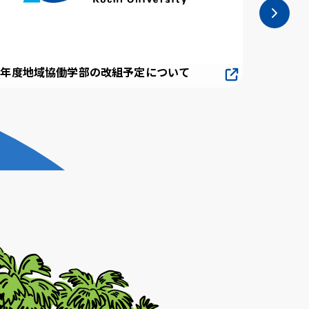
次へ
９年度地域協働学部の改組予定について
高知大学