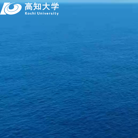
本
文
へ
高知大学につい
イベント
教育・学生支援
お知らせ
高
言語 ：
日本語
English
アクセス
採用情報
お
文字サイズ ：
標準
大
背景色 ：
白
青
黒