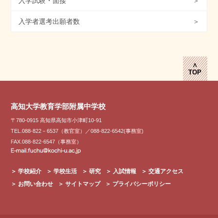
入学試験・面接
＞
入学者選考出願者数
＞
∧
TOP
高知大学教育学部附属中学校
〒780-0915 高知県高知市小津町10-91
TEL.088-822－6537（教官室）／088-822-6542(事務室)
FAX.088-822-6547（事務室）
＞
学校紹介
＞
学校生活
＞
研究
＞
入試情報
＞
交通アクセス
＞
お問い合わせ
＞
サイトマップ
＞
プライバシーポリシー