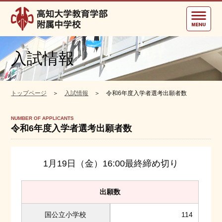
高知大学教育学部附属中学校
入試情報
トップページ
＞
入試情報
＞ 令和6年度入学者選考出願者数
NUMBER OF APPLICANTS
令和6年度入学者選考出願者数
1月19日（金）16:00最終締め切り
出願数
国公立小学校
114