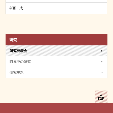
今西一成
研究
研究発表会
＞
附属中の研究
＞
研究主題
＞
∧
TOP