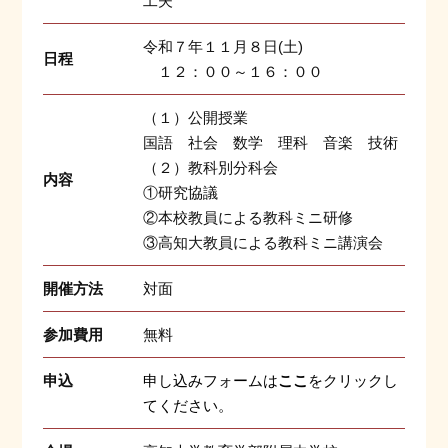
工夫
令和７年１１月８日(土)
日程
１２：００～１６：００
（１）公開授業
国語 社会 数学 理科 音楽 技術
（２）教科別分科会
内容
①研究協議
②本校教員による教科ミニ研修
③高知大教員による教科ミニ講演会
開催方法
対面
参加費用
無料
申込
申し込みフォームは
ここ
をクリックし
てください。