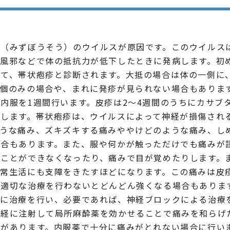
痘（みずぼうそう）のウイルスが原因です。このウイルス
や風邪などで体の抵抗力が低下したときに発病します。初
して、帯状疱疹と診断されます。大抵の場合は体の一側に
数個のみの場合や、まれに発疹が見られない場合もありま
内服を1週間行います。皮疹は2～4週間のうちにカサブ
癒します。帯状疱疹は、ウイルスによって神経が損傷され
ような痛み、ズキズキする痛みややけどのような痛み、し
場合もあります。また、服や何かが触っただけでも痛みが
ることができなくなったり、痛みで目が覚めたりします。
日常生活にも支障をきたすほどになります。この痛みは皮
は適切な治療を行わないとどんどん強くなる場合もありま
心に治療を行い、必要であれば、神経ブロックによる治療
神経に注射して局所麻酔薬を効かせることで痛みを和らげ
果があります。内服薬で十分に痛みがとれない場合に行い