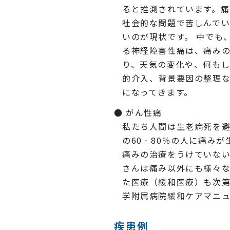
ると推測されています。
社会的な問題で苦しんで
いのが現状です。 中でも
る神経障害性痛は、痛み
り、天気の変化や、何も
的介入、背景要因の整理
になってきます。
がん性痛
私たち人間は生老病死を避
の60‐80％の人に痛み
痛みの治療をうけていない
さんは痛み以外にも様々
た医療（緩和医療）も次
学附属病院緩和ケアマニ
疾患例