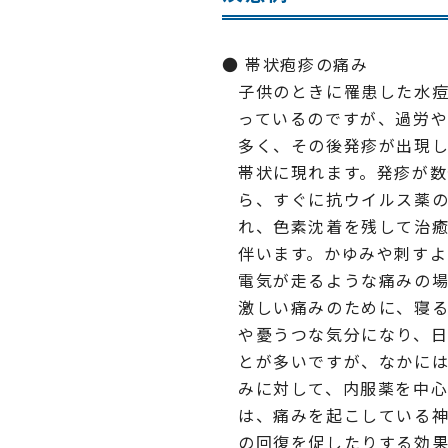
帯状疱疹の痛み
子供のときに罹患した水
っているのですが、過労
多く、その後発疹が出現
帯状に現れます。発疹が
ら、すぐに抗ウイルス薬の
れ、色素沈着を残して治
伴います。かゆみや刺す
電気が走るような痛みの
激しい痛みのために、寝
や憂うつな気分になり、
とが多いですが、なかに
みに対して、内服薬を中
は、痛みを起こしている
の回復を促したりする効