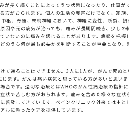
痛みが長く続くことによってうつ状態になったり、仕事が
いる方がおられます。個人の生活の障害だけでなく、家族
、中枢、脊髄、末梢神経において、神経に変性、断裂、損
の原因や元の病気が治っても、痛みが長期間続き、少しの
していないのに痛みを感じることがあります。病態を把握
などのうち何が最も必要かを判断することが重要となり、
けて通ることはできません。3人に1人が、がんで死ぬと
が生じます。がんは痛い病気と思っている方が多いと思い
場合です。適切な治療とはWHOのがん性痛治療の指針
な症状で苦しむ方がおられます。痛みを含めた様々な症状
第に普及してきています。ペインクリニック外来では主と
ュアルに添ったケアを提供しています。