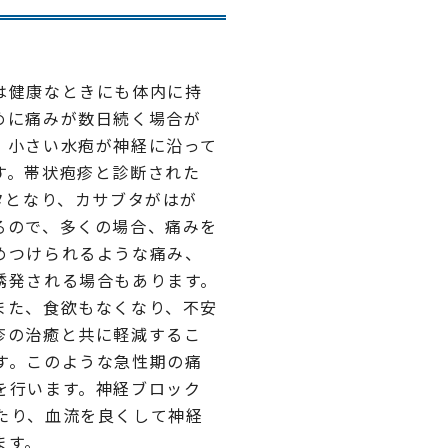
は健康なときにも体内に持
めに痛みが数日続く場合が
、小さい水疱が神経に沿って
す。帯状疱疹と診断された
タとなり、カサブタがはが
るので、多くの場合、痛みを
めつけられるような痛み、
誘発される場合もあります。
また、食欲もなくなり、不安
疹の治癒と共に軽減するこ
す。このような急性期の痛
を行います。神経ブロック
たり、血流を良くして神経
ます。