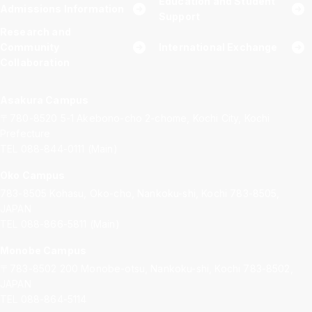
Education and Student
Admissions Information
Support
Research and
Community
International Exchange
Collaboration
Asakura Campus
〒780-8520
5-1 Akebono-cho 2-chome, Kochi City, Kochi
Prefecture
TEL 088-844-0111 (Main)
Oko Campus
783-8505
Kohasu, Oko-cho, Nankoku-shi, Kochi 783-8505,
JAPAN
TEL 088-866-5811 (Main)
Monobe Campus
〒783-8502
200 Monobe-otsu, Nankoku-shi, Kochi 783-8502,
JAPAN
TEL 088-864-5114