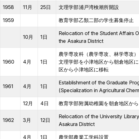
Background
WT
BL
BL
1958
11月
25日
文理学部浦戸湾検潮所開設
1959
教育学部乙類二部の学生募集停止
Relocation of the Student Affairs O
10月
1日
the Asakura District
農学専攻科（農学専攻、林学専攻）
1960
4月
1日
文理学部を小津地区から朝倉地区に
区から小津地区に移転
Establishment of the Graduate Prog
1961
4月
1日
(Specialization in Agricultural Chem
12月
4日
教育学部附属幼稚園を朝倉地区から
Relocation of the University Library
1962
3月
12日
Asakura District
4月
1日
農学部農業工学科設置