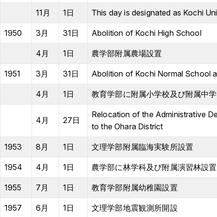
Crisis Management
11月
1日
This day is designated as Kochi Un
1950
3月
31日
Abolition of Kochi High School
Access
Job Openings
Contact
Site Policy
Privacy Policy
4月
1日
農学部附属農場設置
Sitemap
For University Members Only
1951
3月
31日
Abolition of Kochi Normal School 
4月
1日
教育学部に附属小学校及び附属中学
Inst
Fac
X
You
LIN
Relocation of the Administrative D
agra
ebo
Tub
E
4月
27日
to the Ohara District
Events
News
m
ok
e
1953
8月
1日
文理学部附属臨海実験所設置
Language
日本語
English
1954
4月
1日
農学部に林学科及び附属演習林設置
1955
7月
1日
教育学部附属幼稚園設置
Font size
Normal
Large
1957
6月
1日
文理学部地震観測所開設