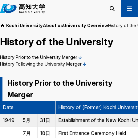
M
a
i
Search
Menu
Kochi University
About us
University Overview
History of the
n
Prospective Students
t
History of the University
Current Students
e
Alumni
x
t
History Prior to the University Merger
Business & Public
History Following the University Merger
About us
Academics
History Prior to the University
Admissions
Education and
Merger
Information
Student Support
Research and
International
Date
History of (Former) Kochi Universit
Community
Exchange
Collaboration
1949
5月
31日
Establishment of the New Kochi Un
7月
18日
First Entrance Ceremony Held
Kochi University Koyu-Kai
Request for Donations