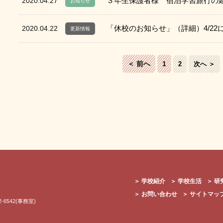
３年生保護者様 宿泊学習旅行の
2020.04.27
お知らせ
「休校のお知らせ」（詳細）4/22
2020.04.22
更新情報
＜ 前へ
1
2
次へ ＞
＞
学校紹介
＞
学校生活
＞
研
＞
お問い合わせ
＞
サイトマッ
2-6542(事務室)