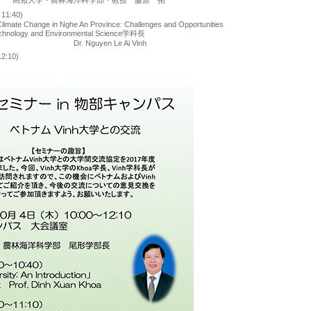
農林海洋科学部・教授 藤原 拓
1:40)
Climate Change in Nghe An Province: Challenges and Opportunities
hnology and Environmental Science学科長
guyen Le Ai Vinh
2:10)