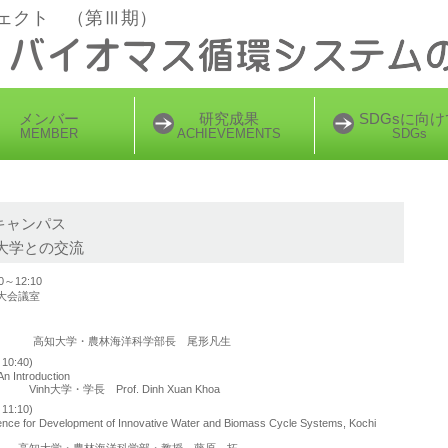
ェクト （第Ⅲ期）
メンバー
研究成果
SDGsに向け
MEMBER
ACHIEVEMENTS
SDGs
部キャンパス
大学との交流
～12:10
大会議室
林海洋科学部長 尾形凡生
0:40)
An Introduction
長 Prof. Dinh Xuan Khoa
1:10)
lence for Development of Innovative Water and Biomass Cycle Systems, Kochi