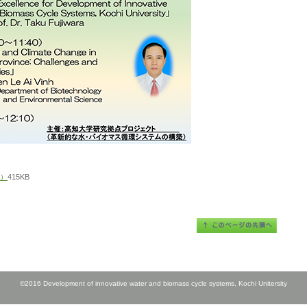
ル）
415KB
©2016 Development of innovative water and biomass cycle systems, Kochi Unitersity