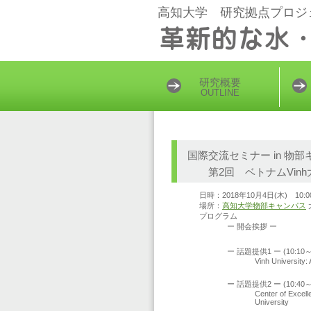
高知大学 研究拠点プロジ
研究概要
OUTLINE
国際交流セミナー in 物
第2回 ベトナムVinh
日時：2018年10月4日(木) 10:00
場所：
高知大学物部キャンパス
プログラム
ー 開会挨拶 ー
高知大学・農
ー 話題提供1 ー (10:10～1
Vinh University: 
Vinh大学・学
ー 話題提供2 ー (10:40～1
Center of Excel
University