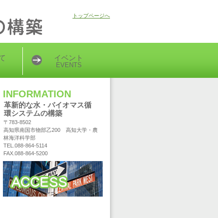
トップページへ
て
イベント
EVENTS
INFORMATION
革新的な水・バイオマス循
環システムの構築
〒783-8502
高知県南国市物部乙200 高知大学・農
林海洋科学部
TEL.088-864-5114
FAX.088-864-5200