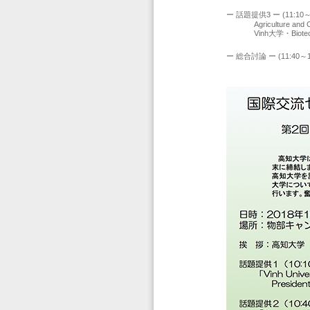
高知大学・
ー 話題提供3 ー (11:10～1
Agriculture and 
Vinh大学・Biotec
Dr. N
ー 総合討論 ー (11:40～1