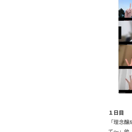
１日目
「理念醸
て～」他