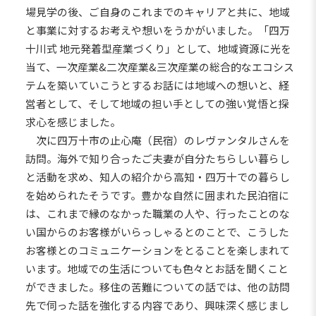
場見学の後、ご自身のこれまでのキャリアと共に、地域
と事業に対するお考えや想いをうかがいました。「四万
十川式 地元発着型産業づくり」として、地域資源に光を
当て、一次産業&二次産業&三次産業の総合的なエコシス
テムを築いていこうとするお話には地域への想いと、経
営者として、そして地域の担い手としての強い覚悟と探
求心を感じました。
次に四万十市の止心庵（民宿）のレヴァンタルさんを
訪問。海外で知り合ったご夫妻が自分たちらしい暮らし
と活動を求め、知人の紹介から高知・四万十での暮らし
を始められたそうです。豊かな自然に囲まれた民泊宿に
は、これまで縁のなかった職業の人や、行ったことのな
い国からのお客様がいらっしゃるとのことで、こうした
お客様とのコミュニケーションをとることを楽しまれて
います。地域での生活についても色々とお話を聞くこと
ができました。移住の苦難についての話では、他の訪問
先で伺った話を強化する内容であり、興味深く感じまし