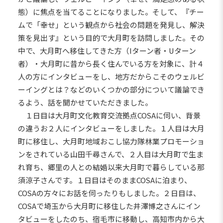
態）に焦点を当てることになりました。そして、『チー
ムで「幸せ」という観点から社会の問題を発見し、解決
策を見出す』という目的で大月町を訪問しました。その
中で、大月町へ移住してきた方（Iターン者・Uターン
者）・大月町に昔から長く住んでいる方を対象に、計４
人の方にインタビューをし、地方だからこそのウェルビ
ーイングとは？などのいくつかの部分について議論でき
るよう、話を聞かせていただきました。
１日目は大月町文化教育交流拠点COSAに伺い、背景
の違うお２人にインタビューをしました。１人目は大月
町に移住し、大月町地域おこし協力隊林業プロモーショ
ンをされている山田千尋さんで、２人目は大月町で生ま
れ育ち、郷里の人との結婚以来大月町で暮らしている那
須涼子さんです。１日目はそのままCOSAに泊まり、
COSAの方々にお話を伺ったりもしました。２日目は、
COSAで埼玉から大月町に移住した井澤博之さんにイン
タビューをしたのち、宿毛市に移動し、高知市内から大