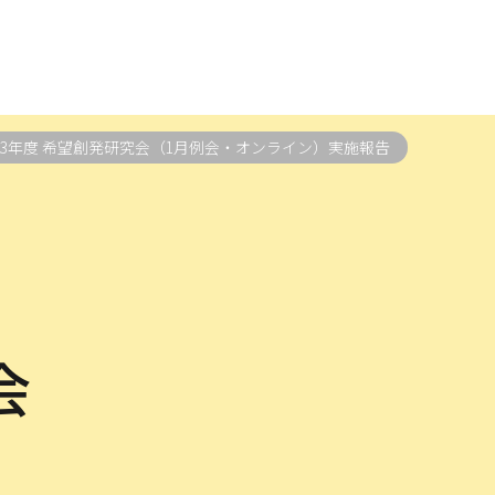
023年度 希望創発研究会（1月例会・オンライン）実施報告
会