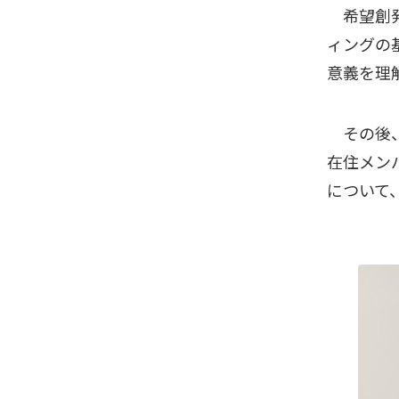
希望創発
ィングの
意義を理
その後、
在住メン
について