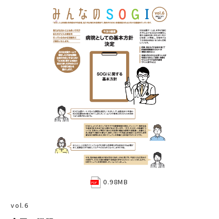
0.98MB
vol.6