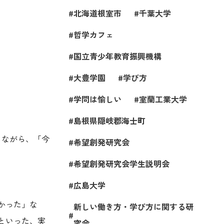
北海道根室市
千葉大学
哲学カフェ
国立青少年教育振興機構
大豊学園
学び方
学問は愉しい
室蘭工業大学
島根県隠岐郡海士町
しながら、「今
希望創発研究会
希望創発研究会学生説明会
広島大学
かった」な
新しい働き方・学び方に関する研
といった、実
究会