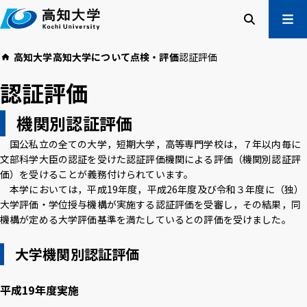
本
文
へ
検索
メ
高知大学
高知大学について
点検・評価
認証評価
ニュー
受験生の方
認証評価
在学生の方
卒業生の方
機関別認証評価
企業・一般の方
国公私立の全ての大学，短期大学，高等専門学校は，７年以内毎に
文部科学大臣の認証を受けた認証評価機関による評価（機関別認証評
価）を受けることが義務付けられています。
高知大学について
学部・大学院等
本学においては，平成19年度，平成26年度及び令和３年度に（独）
入試情報
教育・学生支援
大学評価・学位授与機構が実施する認証評価を受審し，その結果，同
研究・社会連携
国際交流
機構が定める大学評価基準を満たしているとの評価を受けました。
大学機関別認証評価
高知大学校友会
ご寄付のお願い
危機管理
平成19年度実施