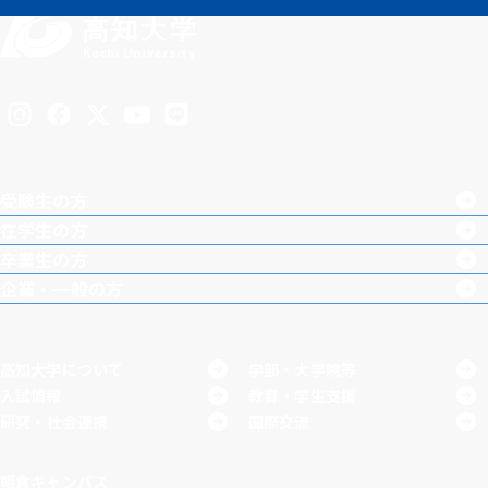
Inst
Face
X
You
LINE
agra
boo
Tub
受験生の方
m
k
e
在学生の方
卒業生の方
企業・一般の方
高知大学について
学部・大学院等
入試情報
教育・学生支援
研究・社会連携
国際交流
朝倉キャンパス