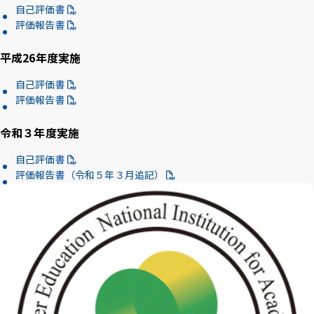
自己評価書
アクセス
採用情報
お問い合わせ
サイトポリシー
評価報告書
プライバシーポリシー
サイトマップ
教職員・学生専用
平成26年度実施
自己評価書
評価報告書
Inst
Face
X
You
LINE
agra
boo
Tub
令和３年度実施
m
k
イベント
e
お知らせ
自己評価書
言語 ：
評価報告書（令和５年３月追記）
文字サイズ ：
標準
大
背景色 ：
白
青
黒