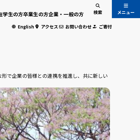
検索
メニュー
在学生の方
卒業生の方
企業・一般の方
English
アクセス
お問い合わせ
ご寄付
入試情報
国際交流
な形で企業の皆様との連携を推進し、共に新しい
危機管理
・学生専用