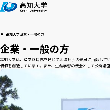
本
文
へ
高知大学
企業・一般の方
高知大学につい
イベント
教育・学生支援
企業・一般の方
お知らせ
高知大学は、産学官連携を通じて地域社会の発展に貢献して
価値を創造しています。また、生涯学習の機会として公開講
高
言語 ：
日本語
English
アクセス
採用情報
お
文字サイズ ：
標準
大
背景色 ：
白
青
黒