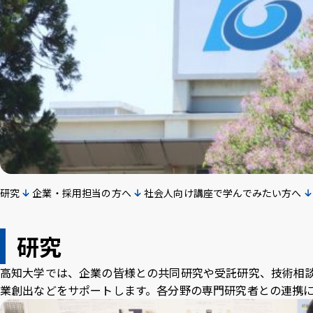
Inst
Face
X
Yo
agra
boo
T
m
k
e
研究
企業・採用担当の方へ
社会人向け講座で学んでみたい方へ
研究
高知大学では、企業の皆様との共同研究や受託研究、技術相
業創出などをサポートします。各分野の専門研究者との連携