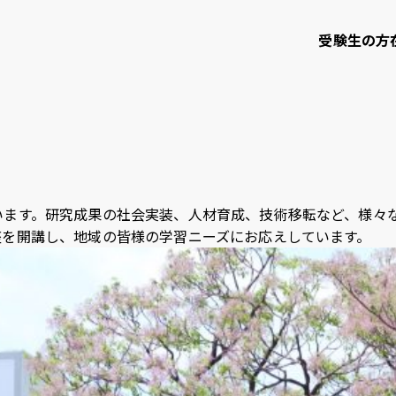
受験生の方
て
学部・大学院等
研究・社会連携
います。研究成果の社会実装、人材育成、技術移転など、様々
座を開講し、地域の皆様の学習ニーズにお応えしています。
知大学校友会
ご寄付のお願い
問い合わせ
サイトポリシー
プライバシーポリシー
サイトマップ
教職員