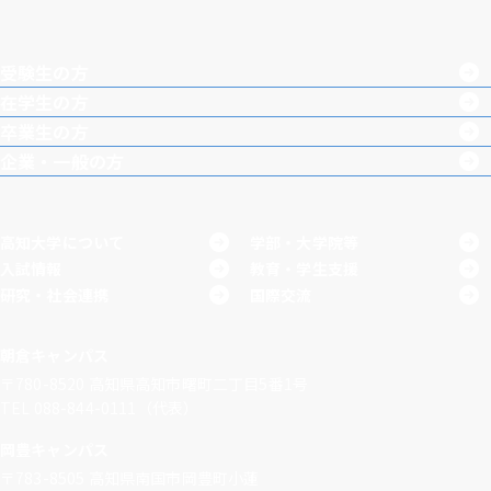
Inst
Face
X
You
LINE
agra
boo
Tub
受験生の方
m
k
e
在学生の方
卒業生の方
企業・一般の方
高知大学について
学部・大学院等
入試情報
教育・学生支援
研究・社会連携
国際交流
朝倉キャンパス
〒780-8520
高知県高知市曙町二丁目5番1号
TEL 088-844-0111（代表）
岡豊キャンパス
〒783-8505
高知県南国市岡豊町小蓮