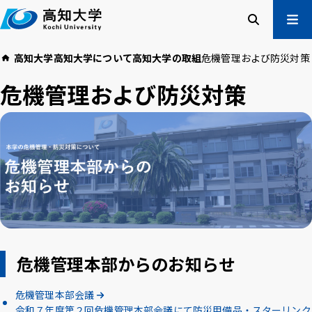
本
文
へ
検索
メ
高知大学
高知大学について
高知大学の取組
危機管理および防災対策
ニュー
受験生の方
危機管理および防災対策
在学生の方
卒業生の方
企業・一般の方
高知大学について
学部・大学院等
入試情報
教育・学生支援
研究・社会連携
国際交流
危機管理本部からのお知らせ
高知大学校友会
ご寄付のお願い
危機管理
危機管理本部会議
令和７年度第２回危機管理本部会議にて防災用備品・スターリンク