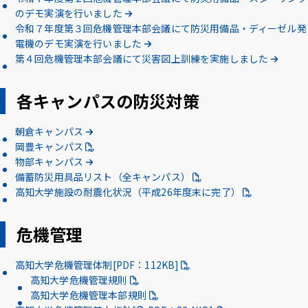
のデモ実演を行いました
アクセス
採用情報
お問い合わせ
サイトポリシー
令和７年度第３回危機管理本部会議にて防災用備品・ディーゼル発
プライバシーポリシー
サイトマップ
教職員・学生専用
電機のデモ実演を行いました
第４回危機管理本部会議にて災害図上訓練を実施しました
各キャンパスの防災対策
Inst
Face
X
You
LINE
agra
boo
Tub
朝倉キャンパス
m
k
イベント
e
お知らせ
岡豊キャンパス
物部キャンパス
備蓄防災用具品リスト（全キャンパス）
言語 ：
日本語
English
高知大学施設の耐震化状況（平成26年度末に完了）
文字サイズ ：
標準
大
危機管理
高知大学危機管理体制[PDF：112KB]
背景色 ：
白
青
黒
高知大学危機管理規則
高知大学危機管理本部規則