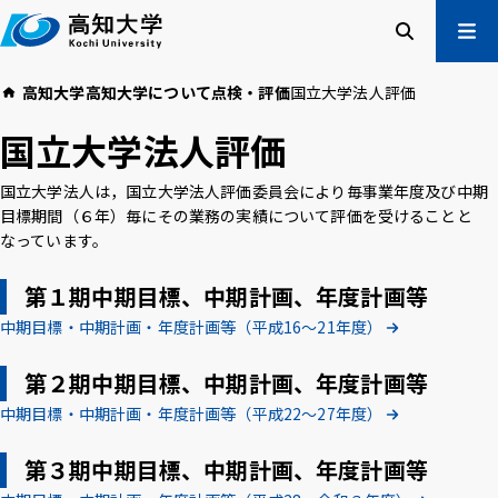
本
文
へ
検索
メ
高知大学
高知大学について
点検・評価
国立大学法人評価
ニュー
受験生の方
国立大学法人評価
在学生の方
卒業生の方
国立大学法人は，国立大学法人評価委員会により毎事業年度及び中期
企業・一般の方
目標期間（６年）毎にその業務の実績について評価を受けることと
なっています。
高知大学について
学部・大学院等
第１期中期目標、中期計画、年度計画等
入試情報
教育・学生支援
中期目標・中期計画・年度計画等（平成16～21年度）
研究・社会連携
国際交流
第２期中期目標、中期計画、年度計画等
中期目標・中期計画・年度計画等（平成22～27年度）
高知大学校友会
ご寄付のお願い
危機管理
第３期中期目標、中期計画、年度計画等