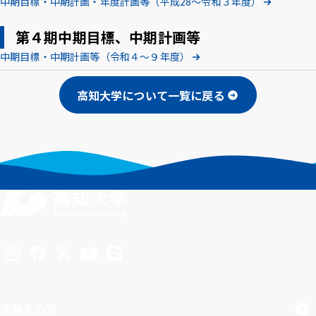
中期目標・中期計画・年度計画等（平成28～令和３年度）
アクセス
採用情報
お問い合わせ
サイトポリシー
第４期中期目標、中期計画等
プライバシーポリシー
サイトマップ
教職員・学生専用
中期目標・中期計画等（令和４～９年度）
高知大学について一覧に戻る
Inst
Face
X
You
LINE
agra
boo
Tub
m
k
イベント
e
お知らせ
言語 ：
文字サイズ ：
標準
大
背景色 ：
白
青
黒
Inst
Face
X
You
LINE
agra
boo
Tub
受験生の方
m
k
e