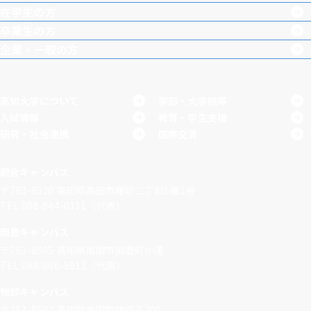
在学生の方
卒業生の方
企業・一般の方
高知大学について
学部・大学院等
入試情報
教育・学生支援
研究・社会連携
国際交流
朝倉キャンパス
〒780-8520
高知県高知市曙町二丁目5番1号
TEL 088-844-0111（代表）
岡豊キャンパス
〒783-8505
高知県南国市岡豊町小蓮
TEL 088-866-5811（代表）
物部キャンパス
〒783-8502
高知県南国市物部乙200