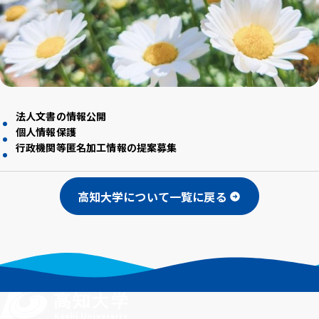
アクセス
採用情報
お問い合わせ
サイトポリシー
プライバシーポリシー
サイトマップ
教職員・学生専用
Inst
Face
X
You
LINE
法人文書の情報公開
agra
boo
Tub
個人情報保護
m
k
イベント
e
お知らせ
行政機関等匿名加工情報の提案募集
言語 ：
高知大学について一覧に戻る
文字サイズ ：
標準
大
背景色 ：
白
青
黒