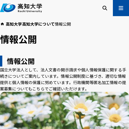
本
文
へ
検索
メ
高知大学
高知大学について
情報公開
ニュー
受験生の方
情報公開
在学生の方
卒業生の方
企業・一般の方
情報公開
国立大学法人として、法人文書の開示請求や個人情報保護に関する手
高知大学について
学部・大学院等
続きについてご案内しています。情報公開制度に基づき、適切な情報
入試情報
教育・学生支援
提供と個人情報の保護に努めています。行政機関等匿名加工情報の提
案募集についてもこちらでご確認いただけます。
研究・社会連携
国際交流
高知大学校友会
ご寄付のお願い
危機管理