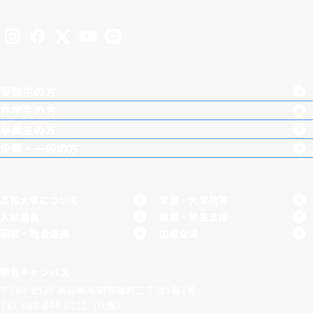
Inst
Face
X
You
LINE
agra
boo
Tub
受験生の方
m
k
e
在学生の方
卒業生の方
企業・一般の方
高知大学について
学部・大学院等
入試情報
教育・学生支援
研究・社会連携
国際交流
朝倉キャンパス
〒780-8520
高知県高知市曙町二丁目5番1号
TEL 088-844-0111（代表）