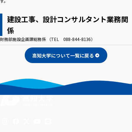
す。
アクセス
採用情報
お問い合わせ
サイトポリシー
プライバシーポリシー
サイトマップ
教職員・学生専用
建設工事、設計コンサルタント業務関
係
財務部施設企画課総務係 （TEL 088-844-8136）
Inst
Face
X
You
LINE
agra
boo
Tub
高知大学について一覧に戻る
m
k
イベント
e
お知らせ
言語 ：
文字サイズ ：
標準
大
背景色 ：
白
青
黒
Inst
Face
X
You
LINE