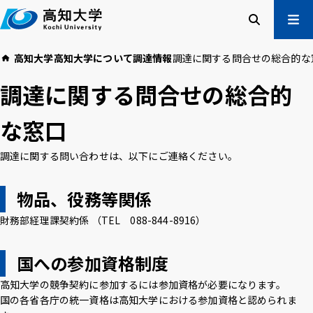
本
文
へ
検索
メ
高知大学
高知大学について
調達情報
調達に関する問合せの総合的な
ニュー
受験生の方
調達に関する問合せの総合的
在学生の方
卒業生の方
な窓口
企業・一般の方
調達に関する問い合わせは、以下にご連絡ください。
高知大学について
学部・大学院等
物品、役務等関係
入試情報
教育・学生支援
研究・社会連携
国際交流
財務部経理課契約係 （TEL 088-844-8916）
国への参加資格制度
高知大学校友会
ご寄付のお願い
危機管理
高知大学の競争契約に参加するには参加資格が必要になります。
国の各省各庁の統一資格は高知大学における参加資格と認められま