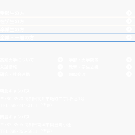
agra
boo
Tub
受験生の方
m
k
e
在学生の方
卒業生の方
企業・一般の方
高知大学について
学部・大学院等
入試情報
教育・学生支援
研究・社会連携
国際交流
朝倉キャンパス
〒780-8520
高知県高知市曙町二丁目5番1号
TEL 088-844-0111（代表）
岡豊キャンパス
〒783-8505
高知県南国市岡豊町小蓮
TEL 088-866-5811（代表）