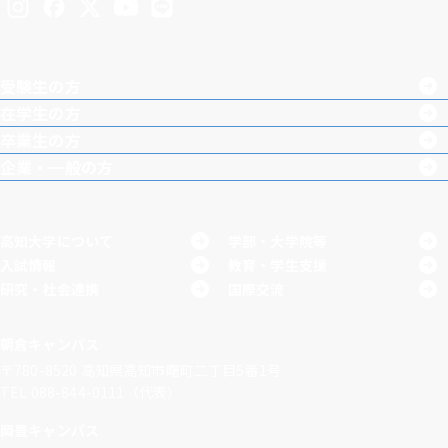
Inst
Face
X
You
LINE
agra
boo
Tub
受験生の方
m
k
e
在学生の方
卒業生の方
企業・一般の方
高知大学について
学部・大学院等
入試情報
教育・学生支援
研究・社会連携
国際交流
朝倉キャンパス
〒780-8520
高知県高知市曙町二丁目5番1号
TEL 088-844-0111（代表）
岡豊キャンパス