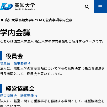
本
文
へ
検索
メ
高知大学
高知大学について
公表事項
学内会議
ニュー
受験生の方
学内会議
在学生の方
卒業生の方
こちらは国立大学法人 高知大学の学内会議をご紹介するページです。
企業・一般の方
役員会
高知大学について
学部・大学院等
役員会 議事要録
入試情報
教育・学生支援
法人に、高知大学の重要事項について学長の意思決定に先立ち議決を
行う機関として、役員会を置いています。
研究・社会連携
国際交流
経営協議会
高知大学校友会
ご寄付のお願い
経営協議会 議事要録
危機管理
法人に、経営に関する重要事項を審議する機関として、経営協議会を
置いています。