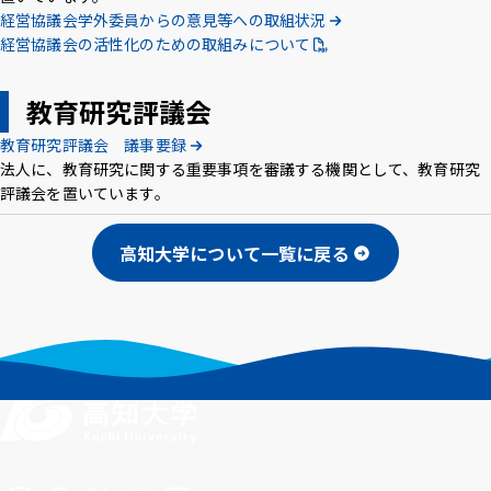
経営協議会学外委員からの意見等への取組状況
アクセス
採用情報
お問い合わせ
サイトポリシー
経営協議会の活性化のための取組みについて
プライバシーポリシー
サイトマップ
教職員・学生専用
教育研究評議会
教育研究評議会 議事要録
Inst
Face
X
You
LINE
法人に、教育研究に関する重要事項を審議する機関として、教育研究
評議会を置いています。
agra
boo
Tub
m
k
イベント
e
お知らせ
高知大学について一覧に戻る
言語 ：
文字サイズ ：
標準
大
背景色 ：
白
青
黒