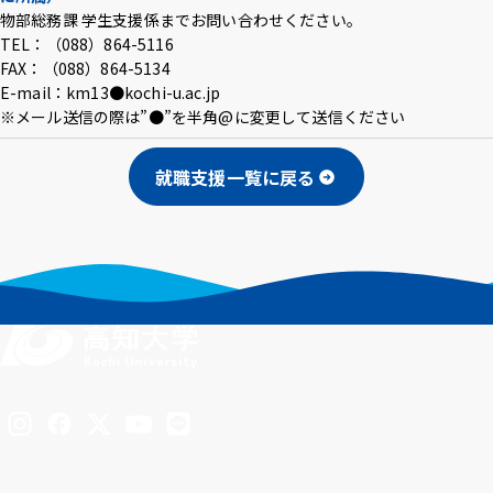
物部総務課 学生支援係までお問い合わせください。
アクセス
採用情報
お問い合わせ
サイトポリシー
TEL：（088）864-5116
プライバシーポリシー
サイトマップ
教職員・学生専用
FAX：（088）864-5134
E-mail：km13●kochi-u.ac.jp
※メール送信の際は”●”を半角@に変更して送信ください
Inst
Face
X
You
LINE
就職支援一覧に戻る
agra
boo
Tub
m
k
イベント
e
お知らせ
言語 ：
日本語
English
文字サイズ ：
標準
大
背景色 ：
白
青
黒
Inst
Face
X
You
LINE
agra
boo
Tub