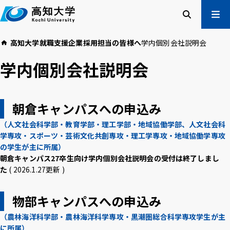
本
文
へ
検索
メ
高知大学
就職支援
企業採用担当の皆様へ
学内個別会社説明会
ニュー
受験生の方
学内個別会社説明会
在学生の方
卒業生の方
企業・一般の方
朝倉キャンパスへの申込み
（人文社会科学部・教育学部・理工学部・地域協働学部、人文社会科
高知大学について
学部・大学院等
学専攻・スポーツ・芸術文化共創専攻・理工学専攻・地域協働学専攻
入試情報
教育・学生支援
の学生が主に所属）
朝倉キャンパス27卒生向け学内個別会社説明会の受付は終了しまし
研究・社会連携
国際交流
た
( 2026.1.27更新 )
高知大学校友会
ご寄付のお願い
物部キャンパスへの申込み
危機管理
（農林海洋科学部・農林海洋科学専攻・黒潮圏総合科学専攻学生が主
に所属）