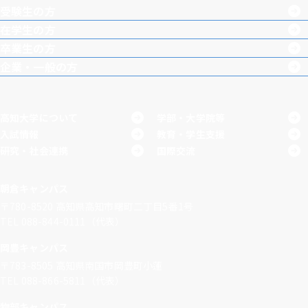
受験生の方
m
k
e
在学生の方
卒業生の方
企業・一般の方
高知大学について
学部・大学院等
入試情報
教育・学生支援
研究・社会連携
国際交流
朝倉キャンパス
〒780-8520
高知県高知市曙町二丁目5番1号
TEL 088-844-0111（代表）
岡豊キャンパス
〒783-8505
高知県南国市岡豊町小蓮
TEL 088-866-5811（代表）
物部キャンパス