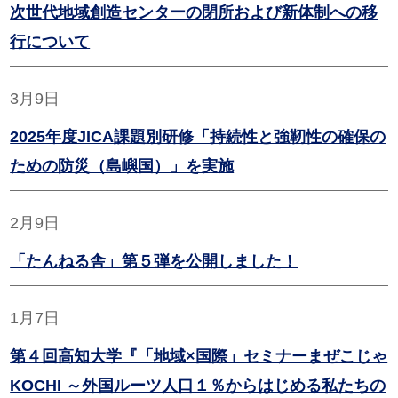
次世代地域創造センターの閉所および新体制への移
行について
3月9日
2025年度JICA課題別研修「持続性と強靭性の確保の
ための防災（島嶼国）」を実施
2月9日
「たんねる舎」第５弾を公開しました！
1月7日
第４回高知大学『「地域×国際」セミナーまぜこじゃ
KOCHI ～外国ルーツ人口１％からはじめる私たちの