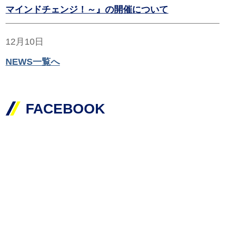
マインドチェンジ！～』の開催について
12月10日
NEWS一覧へ
「たんねる舎」第４弾を公開しました！
12月8日
FACEBOOK
運動部の学生による地域スポーツ教室（バレーボー
ル）を開催しました！
11月26日
2025年度JICA課題別研修「地域アグリビジネスのた
めのフードバリューチェーン構築」を実施