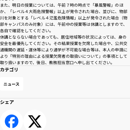
また、明日の授業については、午前７時の時点で「暴風警報」のほ
アクセス
採用情報
お問い合わせ
サイトポリシー
か、「レベル４大雨危険警報」以上が発令された場合、並びに、物部
プライバシーポリシー
サイトマップ
教職員・学生専用
川を対象とする「レベル４氾濫危険情報」以上が発令された場合（物
部キャンパスのみ対象）には、午前中の授業等は休講としますので、
各自で確認をしてください。
休講とならない場合であっても、居住地域等の状況によっては、身の
安全を最優先してください。その結果授業を欠席した場合や、公共交
Inst
Face
X
You
LINE
通機関の遅延・運休等により通学が不可能な場合等は、本人の申請に
agra
boo
Tub
より「特別の理由による授業欠席者の取扱いについて」の事項として
m
k
イベント
e
お知らせ
取り扱いますので、後日、教務担当窓口へ申し出てください。
カテゴリ
言語 ：
日本語
English
ニュース
文字サイズ ：
標準
大
シェア
背景色 ：
白
青
黒