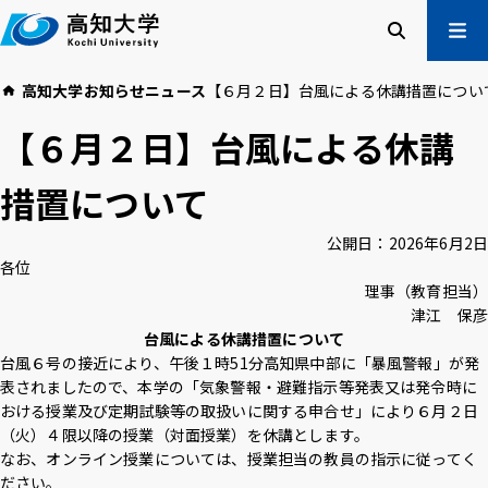
本
文
へ
検索
メ
高知大学
お知らせ
ニュース
【６月２日】台風による休講措置につい
ニュー
受験生の方
【６月２日】台風による休講
在学生の方
卒業生の方
措置について
企業・一般の方
公開日：
2026年6月2日
各位
高知大学について
学部・大学院等
理事（教育担当）
入試情報
教育・学生支援
津江 保彦
研究・社会連携
国際交流
台風による休講措置について
台風６号の接近により、午後１時51分高知県中部に「暴風警報」が発
表されましたので、本学の「気象警報・避難指示等発表又は発令時に
おける授業及び定期試験等の取扱いに関する申合せ」により６月２日
高知大学校友会
ご寄付のお願い
（火）４限以降の授業（対面授業）を休講とします。
危機管理
なお、オンライン授業については、授業担当の教員の指示に従ってく
ださい。