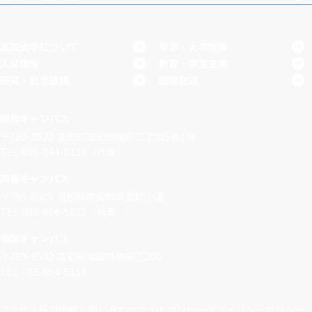
高知大学について
学部・大学院等
入試情報
教育・学生支援
研究・社会連携
国際交流
朝倉キャンパス
〒780-8520
高知県高知市曙町二丁目5番1号
TEL 088-844-0111（代表）
岡豊キャンパス
〒783-8505
高知県南国市岡豊町小蓮
TEL 088-866-5811（代表）
物部キャンパス
〒783-8502
高知県南国市物部乙200
TEL 088-864-5114
アクセス
採用情報
お問い合わせ
サイトポリシー
プライバシーポリシー