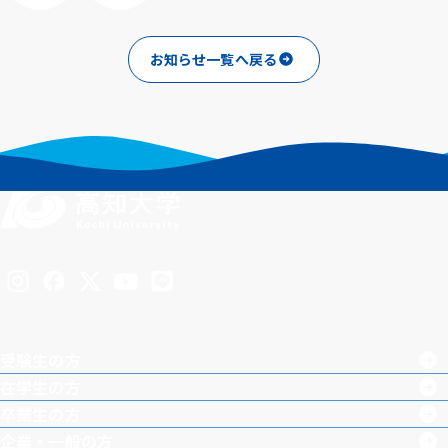
シェアする
ポスト
お知らせ一覧へ戻る
Inst
Face
X
You
LINE
agra
boo
Tub
受験生の方
m
k
e
在学生の方
卒業生の方
企業・一般の方