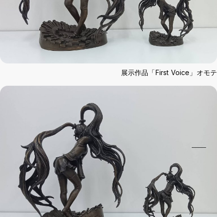
Background
WT
BL
BL
展示作品「First Voice」オモテ