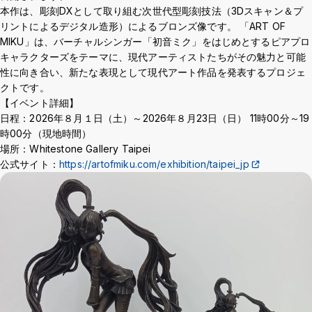
本作は、彫刻DXとして取り組む次世代型彫刻技法（3Dスキャン＆プ
Crisis Management
リントによるデジタル造形）によるブロンズ像です。 「ART OF
MIKU」は、バーチャルシンガー「初音ミク」をはじめとするピアプロ
キャラクターズをテーマに、現代アーティストたちがその魅力と可能
Access
Job Openings
Contact
Site Policy
Privacy Policy
性に向き合い、新たな表現として現代アート作品を発表するプロジェ
Sitemap
For University Members Only
クトです。
【イベント詳細】
日程：2026年８月１日（土）～2026年８月23日（日） 11時00分～19
時00分（現地時間）
場所：Whitestone Gallery Taipei
Inst
Fac
X
You
LIN
公式サイト：
https://artofmiku.com/exhibition/taipei_jp
agra
ebo
Tub
E
Events
News
m
ok
e
Language
日本語
English
Font size
Normal
Large