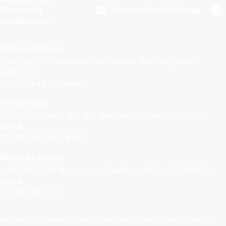
Community
International Exchange
Collaboration
Asakura Campus
〒780-8520
5-1 Akebono-cho 2-chome, Kochi City, Kochi
Prefecture
TEL 088-844-0111 (Main)
Oko Campus
783-8505
Kohasu, Oko-cho, Nankoku-shi, Kochi 783-8505,
JAPAN
TEL 088-866-5811 (Main)
Monobe Campus
〒783-8502
200 Monobe-otsu, Nankoku-shi, Kochi 783-8502,
JAPAN
TEL 088-864-5114
Access
Job Openings
Contact
Site Policy
Privacy Policy
Sitemap