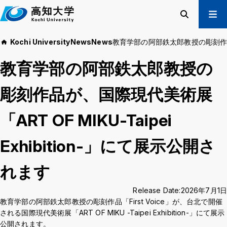
M
a
i
Search
Menu
Kochi University
News
News
教育学部の阿部鉄太郎教授の彫刻作品が、国
n
Prospective Students
t
教育学部の阿部鉄太郎教授の
Current Students
e
Alumni
x
彫刻作品が、国際現代美術展
t
Business & Public
「ART OF MIKU-Taipei
About us
Academics
Exhibition-」にて展示公開さ
Admissions
Education and
Information
Student Support
Research and
れます
International
Community
Exchange
Collaboration
Release Date:
2026年7月1日
教育学部の阿部鉄太郎教授の彫刻作品「First Voice」が、台北で開催
される国際現代美術展「ART OF MIKU -Taipei Exhibition-」にて展示
公開されます。
Kochi University Koyu-Kai
Request for Donations