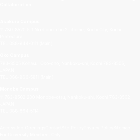
Collaboration
Asakura Campus
〒780-8520
5-1 Akebono-cho 2-chome, Kochi City, Kochi
Prefecture
TEL 088-844-0111 (Main)
Oko Campus
783-8505
Kohasu, Oko-cho, Nankoku-shi, Kochi 783-8505,
JAPAN
TEL 088-866-5811 (Main)
Monobe Campus
〒783-8502
200 Monobe-otsu, Nankoku-shi, Kochi 783-8502,
JAPAN
TEL 088-864-5114
Access
Job Openings
Contact
Site Policy
Privacy Policy
Sitemap
For University Members Only