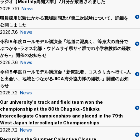
ラジオ【Monthly高知大学】7月分が放送されました
Crisis Management
2026.7.10
News
職員採用試験にかかる職場訪問及び第二次試験について、詳細を
公開しました
Access
Job Openings
Contact
Site Policy
Privacy Policy
2026.7.6
News
Sitemap
For University Members Only
令和８年度ロールモデル講演会「地道に泥臭く、等身大の自分で
ぶつかる-ラオス北部・ウドムサイ県サイ群での小学校教師の経験
から-」開催のお知らせ
2026.7.6
News
Inst
Fac
X
You
LIN
令和８年度ロールモデル講演会「新聞記者、コスタリカへ行く-人
agra
ebo
Tub
E
と出会い、地域とつながるJICA海外協力隊の経験-」開催のお知
Events
News
m
ok
e
らせ
2026.7.2
News
Language
日本語
English
Our university's track and field team won the
championship at the 80th Chugoku-Shikoku
Intercollegiate Championships and placed in the 79th
Font size
Normal
Large
West Japan Intercollegiate Championships.
2026.7.2
News
Regarding the Summer Collective Closure