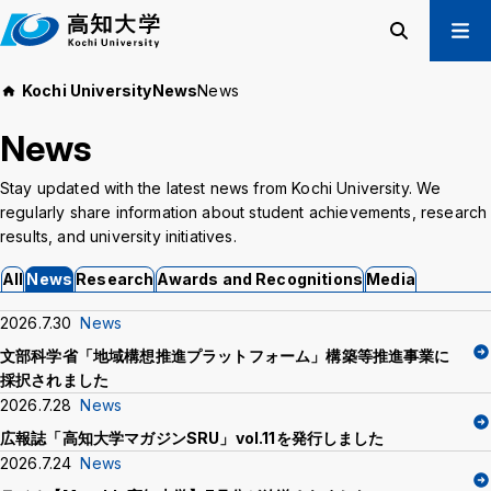
M
a
i
Search
Menu
Kochi University
News
News
n
Prospective Students
t
News
Current Students
e
Alumni
x
Stay updated with the latest news from Kochi University. We
t
Business & Public
regularly share information about student achievements, research
results, and university initiatives.
All
News
Research
Awards and Recognitions
Media
About us
Academics
Admissions
Education and
2026.7.30
News
Information
Student Support
文部科学省「地域構想推進プラットフォーム」構築等推進事業に
Research and
International
採択されました
Community
Exchange
2026.7.28
News
Collaboration
広報誌「高知大学マガジンSRU」vol.11を発行しました
2026.7.24
News
Kochi University Koyu-Kai
Request for Donations