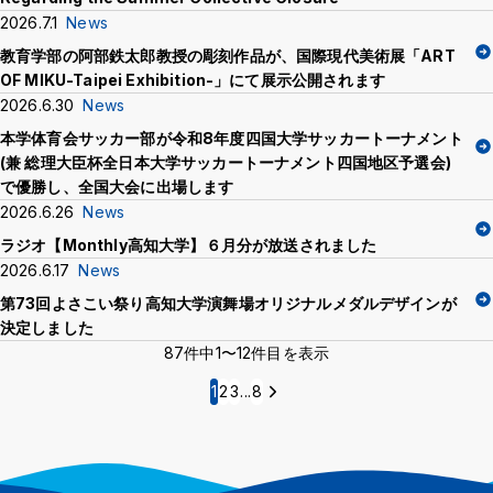
Background
WT
BL
BL
2026.7.1
News
教育学部の阿部鉄太郎教授の彫刻作品が、国際現代美術展「ART
OF MIKU-Taipei Exhibition-」にて展示公開されます
2026.6.30
News
本学体育会サッカー部が令和8年度四国大学サッカートーナメント
(兼 総理大臣杯全日本大学サッカートーナメント四国地区予選会)
で優勝し、全国大会に出場します
2026.6.26
News
ラジオ【Monthly高知大学】６月分が放送されました
2026.6.17
News
第73回よさこい祭り高知大学演舞場オリジナルメダルデザインが
決定しました
87件中
1〜12件目を表示
1
2
3
...
8
次
の
ペ
ー
ジ