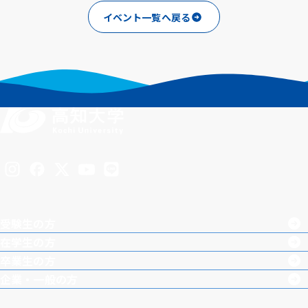
イベント一覧へ戻る
Inst
Face
X
You
LINE
agra
boo
Tub
受験生の方
m
k
e
在学生の方
卒業生の方
企業・一般の方