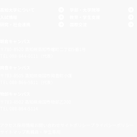
高知大学について
学部・大学院等
入試情報
教育・学生支援
研究・社会連携
国際交流
朝倉キャンパス
〒780-8520
高知県高知市曙町二丁目5番1号
TEL 088-844-0111（代表）
岡豊キャンパス
〒783-8505
高知県南国市岡豊町小蓮
TEL 088-866-5811（代表）
物部キャンパス
〒783-8502
高知県南国市物部乙200
TEL 088-864-5114
アクセス
採用情報
お問い合わせ
サイトポリシー
プライバシーポリシー
サイトマップ
教職員・学生専用