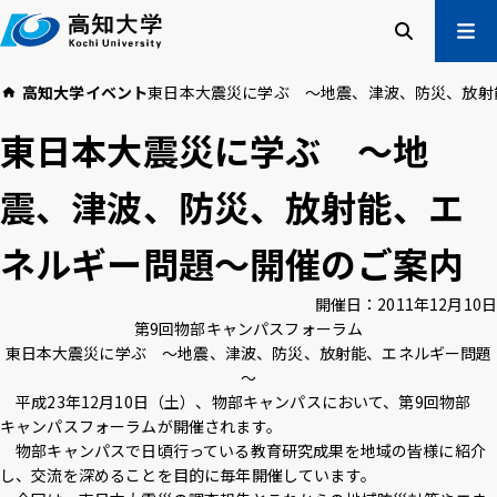
本
文
へ
検索
メ
高知大学
イベント
東日本大震災に学ぶ ～地震、津波、防災、放射
ニュー
受験生の方
東日本大震災に学ぶ ～地
在学生の方
卒業生の方
震、津波、防災、放射能、エ
企業・一般の方
ネルギー問題～開催のご案内
高知大学について
学部・大学院等
開催日：
2011年12月10日
入試情報
教育・学生支援
第9回物部キャンパスフォーラム
研究・社会連携
国際交流
東日本大震災に学ぶ ～地震、津波、防災、放射能、エネルギー問題
～
平成23年12月10日（土）、物部キャンパスにおいて、第9回物部
高知大学校友会
ご寄付のお願い
キャンパスフォーラムが開催されます。
危機管理
物部キャンパスで日頃行っている教育研究成果を地域の皆様に紹介
し、交流を深めることを目的に毎年開催しています。