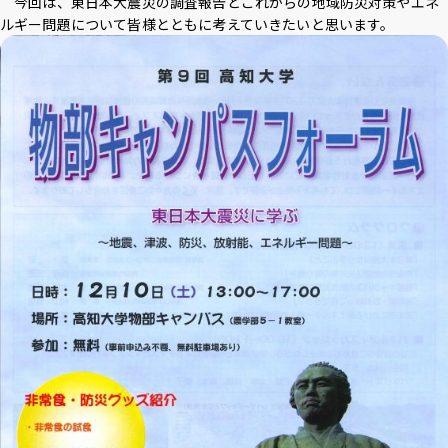
今回は、東日本大震災の調査報告とこれからの地域防災対策やエネ
ルギー問題について皆様とともに考えていきたいと思います。
アクセス
採用情報
お問い合わせ
サイトポリシー
プライバシーポリシー
サイトマップ
教職員・学生専用
Inst
Face
X
You
LINE
agra
boo
Tub
m
k
イベント
e
お知らせ
言語 ：
日本語
English
文字サイズ ：
標準
大
背景色 ：
白
青
黒