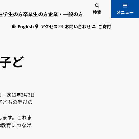
検索
メニュー
在学生の方
卒業生の方
企業・一般の方
English
アクセス
お問い合わせ
ご寄付
入試情報
国際交流
子ど
危機管理
日：
2012年2月3日
の子どもの学びの
・学生専用
します。これま
の教育につなげ