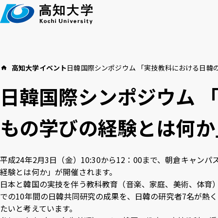
本
文
へ
高知大学
イベント
日韓国際シンポジウム 「実技教科における日韓
高知大学につい
イベント
教育・学生支援
日韓国際シンポジウム 
お知らせ
もの学びの経験とは何か
高
言語 ：
日本語
English
平成24年2月3日（金）10:30から12：00まで、朝倉キ
経験とは何か」が開催されます。
アクセス
採用情報
お
文字サイズ ：
標準
大
日本と韓国の実技を伴う教科教育（音楽、家庭、美術、体育
での10年間の日韓共同研究の成果を、日韓の研究者7名が熱
たいと考えています。
背景色 ：
白
青
黒