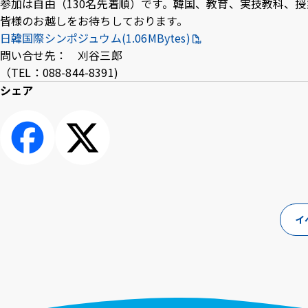
参加は自由（130名先着順）です。韓国、教育、実技教科、
Inst
Face
X
Yo
皆様のお越しをお待ちしております。
agra
boo
T
日韓国際シンポジュウム(1.06MBytes)
m
k
e
問い合せ先： 刈谷三郎
（TEL：088-844-8391)
シェア
シェアす
ポスト
る
イ