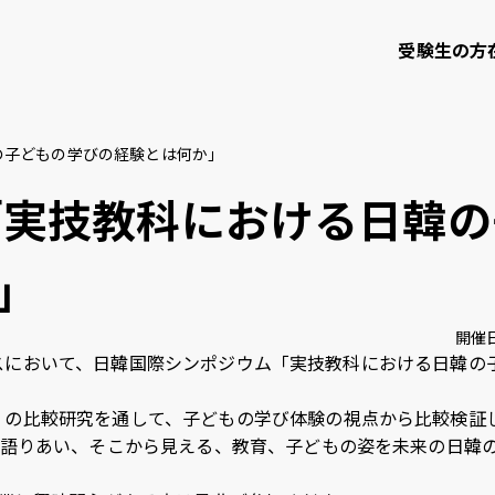
受験生の方
の子どもの学びの経験とは何か」
て
学部・大学院等
研究・社会連携
「実技教科における日韓の
」
知大学校友会
ご寄付のお願い
開催
ャンパスにおいて、日韓国際シンポジウム「実技教科における日韓
問い合わせ
サイトポリシー
プライバシーポリシー
サイトマップ
教職員
）の比較研究を通して、子どもの学び体験の視点から比較検証
く語りあい、そこから見える、教育、子どもの姿を未来の日韓