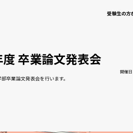
受験生の方
て
学部・大学院等
研究・社会連携
年度 卒業論文発表会
開催日
農学部卒業論文発表会を行います。
知大学校友会
ご寄付のお願い
問い合わせ
サイトポリシー
プライバシーポリシー
サイトマップ
教職員