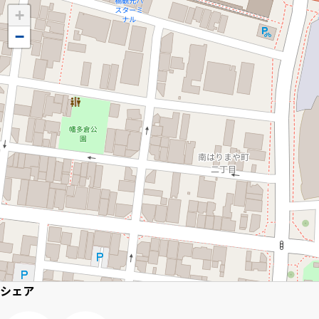
+
Inst
Face
X
Yo
−
agra
boo
T
m
k
e
シェア