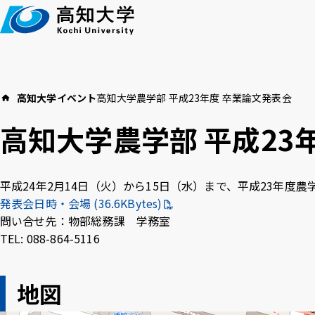
本
文
へ
高知大学
イベント
高知大学農学部 平成23年度 卒業論文発表会
高知大学につい
イベント
教育・学生支援
高知大学農学部 平成23
お知らせ
平成24年2月14日（火）から15日（水）まで、平成23年度
高
言語 ：
日本語
English
発表会日時・会場 (36.6KBytes)
問い合せ先：物部総務課 学務室
TEL: 088-864-5116
アクセス
採用情報
お
文字サイズ ：
標準
大
地図
背景色 ：
白
青
黒