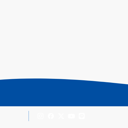
Inst
Face
X
You
LINE