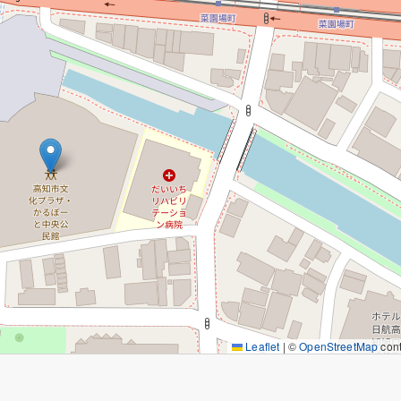
u
LINE
ub
Leaflet
|
©
OpenStreetMap
cont