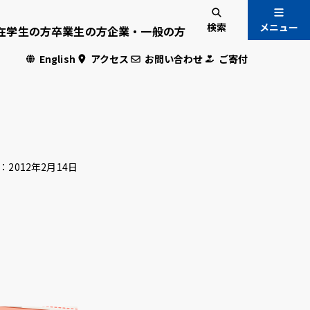
検索
メニュー
在学生の方
卒業生の方
企業・一般の方
English
アクセス
お問い合わせ
ご寄付
入試情報
国際交流
：
2012年2月14日
危機管理
・学生専用