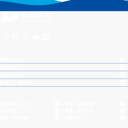
Inst
Face
X
You
LINE
agra
boo
Tub
受験生の方
m
k
e
在学生の方
卒業生の方
企業・一般の方
高知大学について
学部・大学院等
入試情報
教育・学生支援
研究・社会連携
国際交流