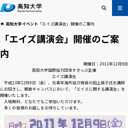
本
文
へ
検索
メ
高知大学
イベント
「エイズ講演会」開催のご案内
ニュー
受験生の方
「エイズ講演会」開催のご案
在学生の方
卒業生の方
内
企業・一般の方
開催日：
2011年12月9日
高知大学国際協力団体すきっぷ主催
高知大学について
学部・大学院等
エイズ講演会
入試情報
教育・学生支援
平成23年12月9日（金）、元青年海外協力隊員の田上揚子氏を講師
研究・社会連携
国際交流
にお招きし、朝倉キャンパスにおいて、「エイズに関する講演会」を
開催いたします。
入場無料、どなたでもご参加いただけます。
多くの皆様のお越しをお待ちしています。
高知大学校友会
ご寄付のお願い
危機管理