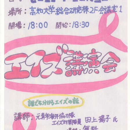
アクセス
採用情報
お問い合わせ
サイトポリシー
プライバシーポリシー
サイトマップ
教職員・学生専用
Inst
Face
X
You
LINE
agra
boo
Tub
m
k
イベント
e
お知らせ
言語 ：
日本語
English
文字サイズ ：
標準
大
背景色 ：
白
青
黒