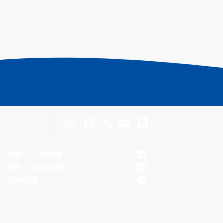
Inst
Face
X
You
LINE
agra
boo
Tub
学部・大学院等
m
k
e
教育・学生支援
国際交流