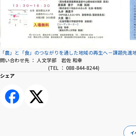
「農」と「食」のつながりを通した地域の再生へ－課題先進地・高知
問い合わせ先 ： 人文学部 岩佐 和幸
(TEL ： 088-844-8244)
シェア
シェアす
ポスト
る
イ