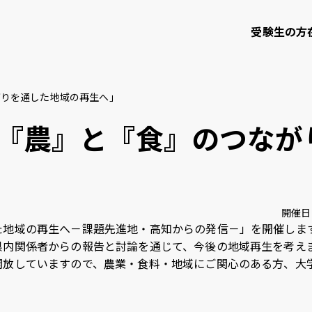
受験生の方
がりを通した地域の再生へ」
て
学部・大学院等
研究・社会連携
『農』と『食』のつなが
知大学校友会
ご寄付のお願い
開催日
地域の再生へ－課題先進地・高知からの発信－」を開催しま
内関係者からの報告と討論を通じて、今後の地域再生を考え
問い合わせ
サイトポリシー
プライバシーポリシー
サイトマップ
教職員
放していますので、農業・食料・地域にご関心のある方、大
。