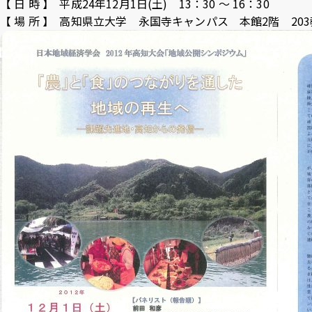
【 日 時 】 平成24年12月1日(土) 13：30 ～ 16：30
Inst
Face
X
Yo
【 場 所 】 高知県立大学 永国寺キャンパス 本館2階 20
agra
boo
T
m
k
e