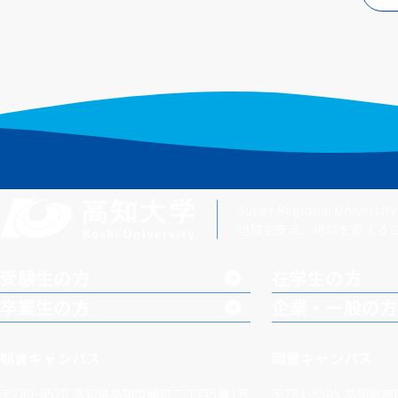
Super Regional University
地域を支え、地域を変える
受験生の方
在学生の方
卒業生の方
企業・一般の方
朝倉キャンパス
岡豊キャンパス
〒780-8520
高知県高知市曙町二丁目5番1号
〒783-8505
高知県南