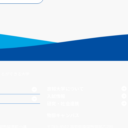
ことができる大学
高知大学について
入試情報
研究・社会連携
物部キャンパス
国市岡豊町小蓮
〒783-8502
高知県南国市物部乙200