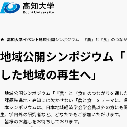
本
文
へ
高知大学
イベント
地域公開シンポジウム「『農』と『食』のつな
高知大学につい
イベント
教育・学生支援
地域公開シンポジウム「
お知らせ
した地域の再生へ」
高
言語 ：
日本語
English
地域公開シンポジウム「『農』と『食』のつながりを通した
課題先進地・高知には欠かせない「農と食」をテーマに、県
アクセス
採用情報
お
文字サイズ ：
標準
大
本シンポジウムは、日本地域経済学会学会員以外の方にも開
生、学内外の研究者など、どなたでもご参加いただけます
皆様のお越しをお待ちしております。
背景色 ：
白
青
黒