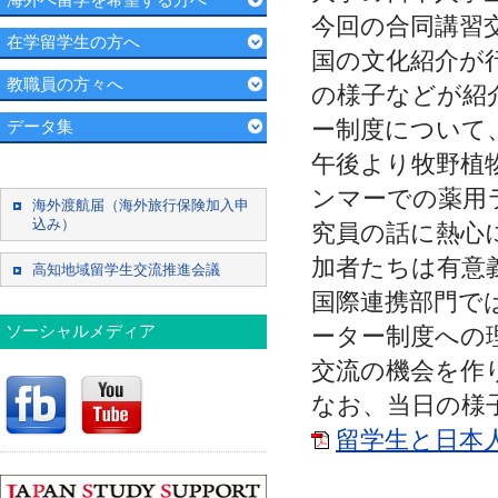
今回の合同講習
在学留学生の方へ
国の文化紹介が
教職員の方々へ
の様子などが紹
ー制度について
データ集
午後より牧野植
ンマーでの薬用
海外渡航届（海外旅行保険加入申
込み）
究員の話に熱心
加者たちは有意
高知地域留学生交流推進会議
国際連携部門で
ソーシャルメディア
ーター制度への
交流の機会を作
なお、当日の様
留学生と日本人の