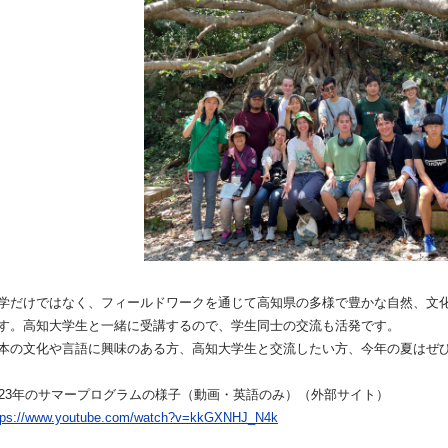
学だけではなく、フィールドワークを通じて高知県の多様で豊かな自然、文
す。高知大学生と一緒に受講するので、学生同士の交流も活発です。
本の文化や言語に興味のある方、高知大学生と交流したい方、今年の夏はぜ
023年のサマープログラムの様子（動画・英語のみ）（外部サイト）
tps://www.youtube.com/watch?v=kkGXNHJ_N4k