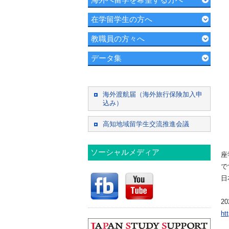
在学留学生の方へ
教職員の方々へ
データ集
海外渡航届（海外旅行保険加入申
込み）
高知地域留学生交流推進会議
ソーシャルメディア
座
で
日
2
ht