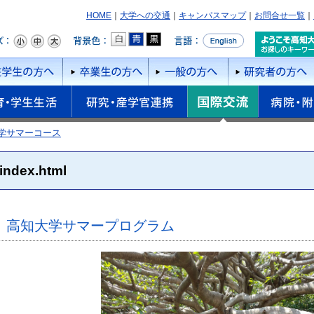
HOME
｜
大学への交通
｜
キャンパスマップ
｜
お問合せ一覧
｜
学サマーコース
index.html
高知大学サマープログラム