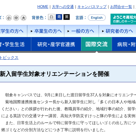
HOME
｜
大学への交通
｜
キャンパスマップ
｜
お問合せ一覧
｜
トピックス
新入留学生対象オリエンテーションを開催
朝倉キャンパスでは、9月に来日した渡日留学生37人を対象にオリエンテ
菊地国際連携推進センター長から新入留学生に対し「多くの日本人や地域
ください」との挨拶が行われた後、教職員等の紹介、地域行事の紹介、留学
による英語での交通マナー講習、高知大学防災すけっと隊の学生による実例
また、日常生活上のルールで特に留学生に守ってほしいゴミの出し方につ
燃ゴミなどの分別方法などにつき丁寧に説明を行いました。