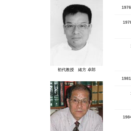
197
197
初代教授 緒方 卓郎
198
198