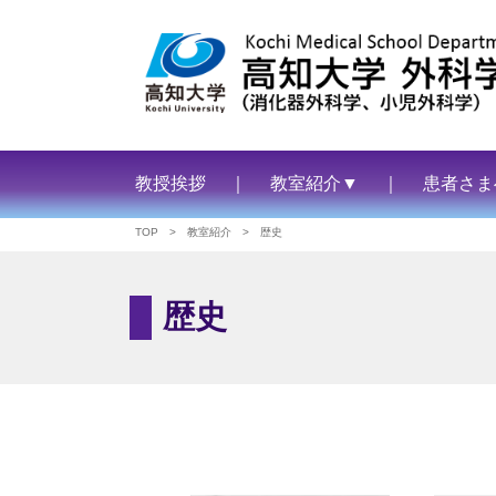
教授挨拶
｜
教室紹介▼
｜
患者さま
TOP
> 教室紹介 > 歴史
歴史