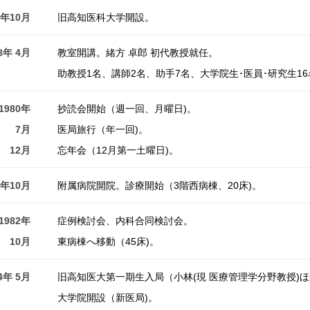
6年10月
旧高知医科大学開設。
8年 4月
教室開講。緒方 卓郎 初代教授就任。
助教授1名、講師2名、助手7名、大学院生･医員･研究生16
1980年
抄読会開始（週一回、月曜日)。
7月
医局旅行（年一回)。
12月
忘年会（12月第一土曜日)。
1年10月
附属病院開院。診療開始（3階西病棟、20床)。
1982年
症例検討会、内科合同検討会。
10月
東病棟へ移動（45床)。
4年 5月
旧高知医大第一期生入局（小林(現 医療管理学分野教授)ほ
大学院開設（新医局)。