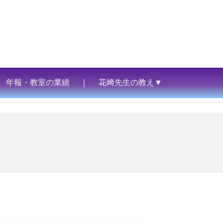
年報・教室の業績
｜
花﨑先生の教え▼