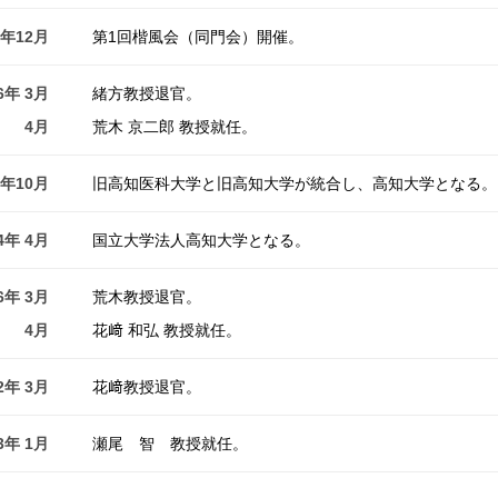
4年12月
第1回楷風会（同門会）開催。
6年 3月
緒方教授退官。
4月
荒木 京二郎 教授就任。
3年10月
旧高知医科大学と旧高知大学が統合し、高知大学となる。
4年 4月
国立大学法人高知大学となる。
6年 3月
荒木教授退官。
4月
花﨑 和弘 教授就任。
2年 3月
花﨑教授退官。
3年 1月
瀬尾 智 教授就任。