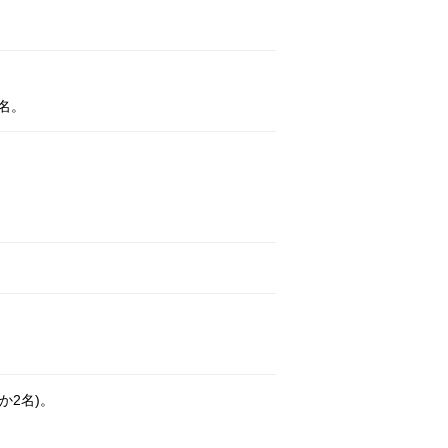
名。
か2名)。