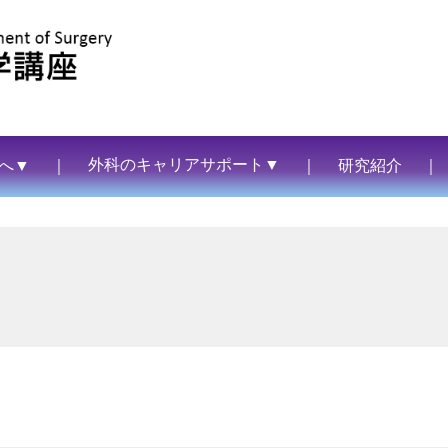
外科のキャリアサポート▼
へ▼
｜
｜
研究紹介
｜