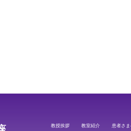
教授挨拶
教室紹介
患者さま
座