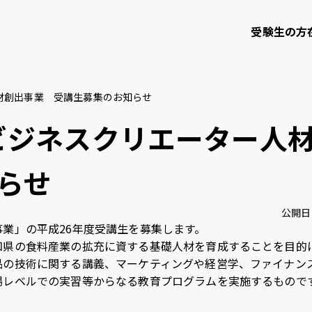
受験生の方
人材創出事業 受講生募集のお知らせ
て
学部・大学院等
研究・社会連携
ドビジネスクリエーター人
らせ
知大学校友会
ご寄付のお願い
公開日
業」の平成26年度受講生を募集します。
県の食料産業の拡充に資する基礎人材を育成することを目的
問い合わせ
サイトポリシー
プライバシーポリシー
サイトマップ
教職員
品の技術に関する講義、マーケティングや経営学、ファイナン
場レベルでの実習等からなる教育プログラムを実施するもので