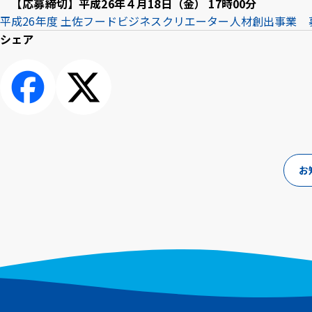
【応募締切】平成26年４月18日（金） 17時00分
Inst
Face
X
Yo
平成26年度 土佐フードビジネスクリエーター人材創出事業 募集要
agra
boo
T
シェア
m
k
e
シェアす
ポスト
る
お