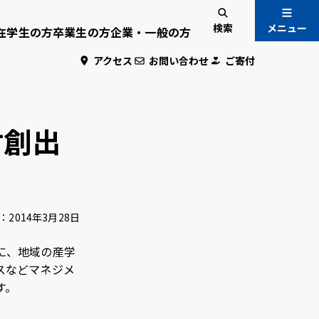
検索
メニュー
在学生の方
卒業生の方
企業・一般の方
アクセス
お問い合わせ
ご寄付
入試情報
国際交流
材創出
危機管理
：
2014年3月28日
に、地域の産学
・学生専用
スなどマネジメ
す。