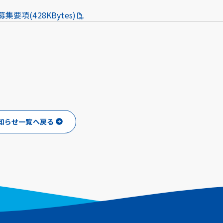
u
LINE
項(428KBytes)
ub
知らせ一覧へ戻る