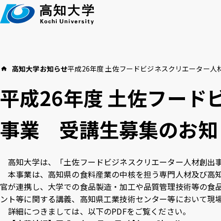
本
文
へ
高知大学
お知らせ
平成26年度 土佐フードビジネスクリエーター
高知大学につい
イベント
教育・学生支援
平成26年度 土佐フー
お知らせ
事業 受講生募集のお知
言語 ：
高
文字サイズ ：
標準
大
高知大学は、「土佐フードビジネスクリエーター人材創出事
本事業は、高知県の食料産業の中核を担う専門人材及び高知
アクセス
採用情報
お
官が連携し、大学での食品製造・加工や品質管理技術等の食
背景色 ：
白
青
黒
ント等に関する講義、高知県工業技術センター等において現
詳細につきましては、以下のPDFをご覧ください。