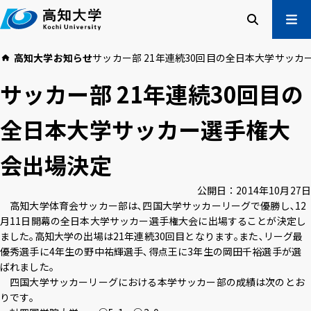
本
文
へ
検索
メ
高知大学
お知らせ
サッカー部 21年連続30回目の全日本大学サッ
ニュー
受験生の方
サッカー部 21年連続30回目の
在学生の方
卒業生の方
全日本大学サッカー選手権大
企業・一般の方
会出場決定
高知大学について
学部・大学院等
公開日：
2014年10月27日
入試情報
教育・学生支援
高知大学体育会サッカー部は､四国大学サッカーリーグで優勝し､12
研究・社会連携
国際交流
月11日開幕の全日本大学サッカー選手権大会に出場することが決定し
ました｡高知大学の出場は21年連続30回目となります｡また､リーグ最
優秀選手に4年生の野中祐輝選手､得点王に3年生の岡田千裕選手が選
高知大学校友会
ご寄付のお願い
ばれました｡
危機管理
四国大学サッカーリーグにおける本学サッカー部の成績は次のとお
りです｡