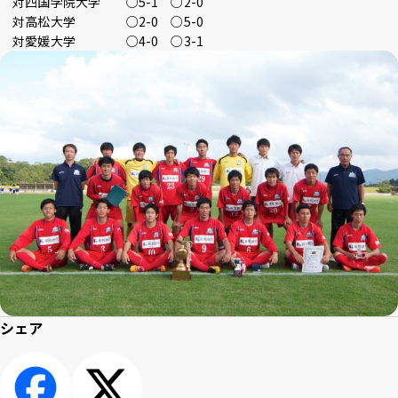
対四国学院大学 ○5-1 ○2-0
対高松大学 ○2-0 ○5-0
アクセス
採用情報
お問い合わせ
サイトポリシー
対愛媛大学 ○4-0 ○3-1
プライバシーポリシー
サイトマップ
教職員・学生専用
Inst
Face
X
You
LINE
agra
boo
Tub
m
k
イベント
e
お知らせ
言語 ：
文字サイズ ：
標準
大
背景色 ：
白
青
黒
シェア