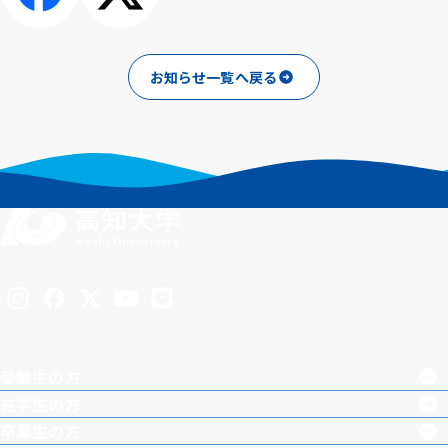
シェアする
ポスト
お知らせ一覧へ戻る
Inst
Face
X
You
LINE
agra
boo
Tub
受験生の方
m
k
e
在学生の方
卒業生の方