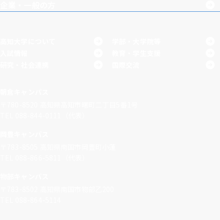
企業・一般の方
高知大学について
学部・大学院等
入試情報
教育・学生支援
研究・社会連携
国際交流
朝倉キャンパス
〒780-8520
高知県高知市曙町二丁目5番1号
TEL 088-844-0111（代表）
岡豊キャンパス
〒783-8505
高知県南国市岡豊町小蓮
TEL 088-866-5811（代表）
物部キャンパス
〒783-8502
高知県南国市物部乙200
TEL 088-864-5114