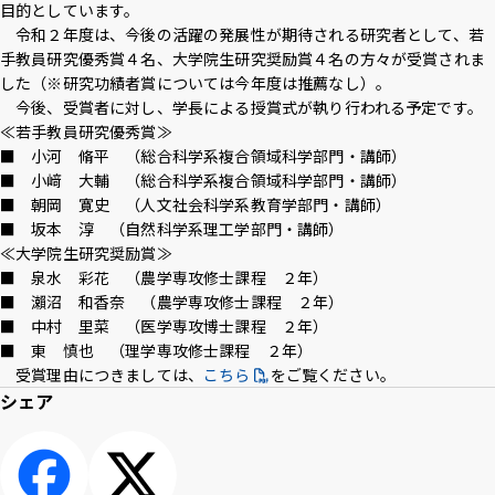
目的としています。
アクセス
採用情報
お問い合わせ
サイトポリシー
令和２年度は、今後の活躍の発展性が期待される研究者として、若
プライバシーポリシー
サイトマップ
教職員・学生専用
手教員研究優秀賞４名、大学院生研究奨励賞４名の方々が受賞されま
した（※研究功績者賞については今年度は推薦なし）。
今後、受賞者に対し、学長による授賞式が執り行われる予定です。
≪若手教員研究優秀賞≫
■ 小河 脩平 （総合科学系複合領域科学部門・講師）
Inst
Face
X
You
LINE
■ 小﨑 大輔 （総合科学系複合領域科学部門・講師）
agra
boo
Tub
■ 朝岡 寛史 （人文社会科学系教育学部門・講師）
m
k
イベント
e
お知らせ
■ 坂本 淳 （自然科学系理工学部門・講師）
≪大学院生研究奨励賞≫
言語 ：
■ 泉水 彩花 （農学専攻修士課程 ２年）
■ 瀨沼 和香奈 （農学専攻修士課程 ２年）
文字サイズ ：
標準
大
■ 中村 里菜 （医学専攻博士課程 ２年）
■ 東 慎也 （理学専攻修士課程 ２年）
受賞理由につきましては、
こちら
をご覧ください。
背景色 ：
白
青
黒
シェア