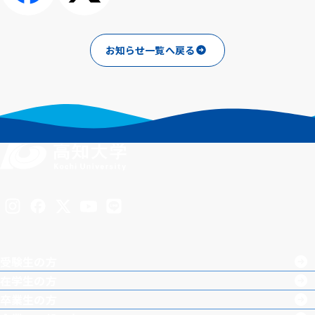
シェアする
ポスト
お知らせ一覧へ戻る
Inst
Face
X
You
LINE
agra
boo
Tub
受験生の方
m
k
e
在学生の方
卒業生の方