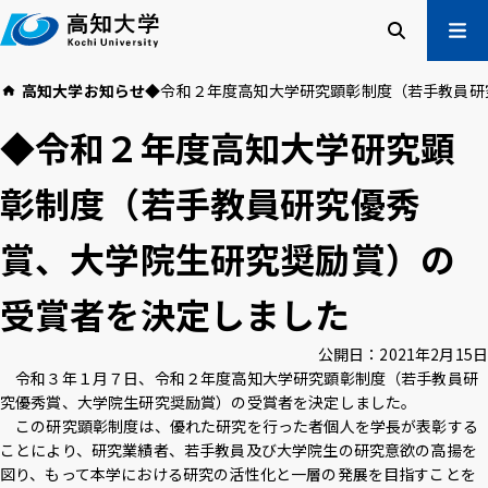
本
文
へ
検索
メ
高知大学
お知らせ
◆令和２年度高知大学研究顕彰制度（若手教員研
ニュー
受験生の方
◆令和２年度高知大学研究顕
在学生の方
卒業生の方
彰制度（若手教員研究優秀
企業・一般の方
賞、大学院生研究奨励賞）の
高知大学について
学部・大学院等
受賞者を決定しました
入試情報
教育・学生支援
研究・社会連携
国際交流
公開日：
2021年2月15日
令和３年１月７日、令和２年度高知大学研究顕彰制度（若手教員研
究優秀賞、大学院生研究奨励賞）の受賞者を決定しました。
高知大学校友会
ご寄付のお願い
この研究顕彰制度は、優れた研究を行った者個人を学長が表彰する
危機管理
ことにより、研究業績者、若手教員及び大学院生の研究意欲の高揚を
図り、もって本学における研究の活性化と一層の発展を目指すことを