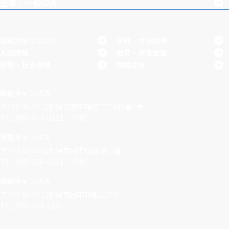
企業・一般の方
高知大学について
学部・大学院等
入試情報
教育・学生支援
研究・社会連携
国際交流
朝倉キャンパス
〒780-8520
高知県高知市曙町二丁目5番1号
TEL 088-844-0111（代表）
岡豊キャンパス
〒783-8505
高知県南国市岡豊町小蓮
TEL 088-866-5811（代表）
物部キャンパス
〒783-8502
高知県南国市物部乙200
TEL 088-864-5114