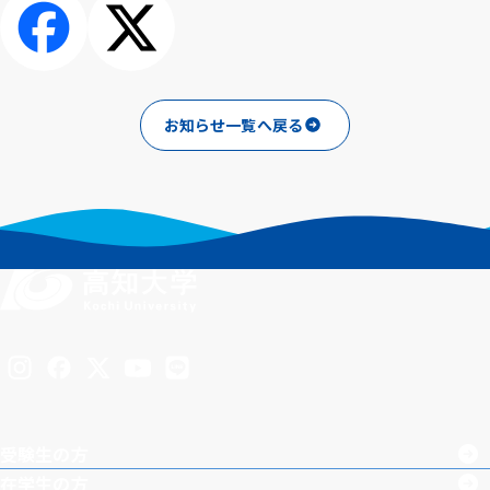
シェアする
ポスト
お知らせ一覧へ戻る
Inst
Face
X
You
LINE
agra
boo
Tub
受験生の方
m
k
e
在学生の方