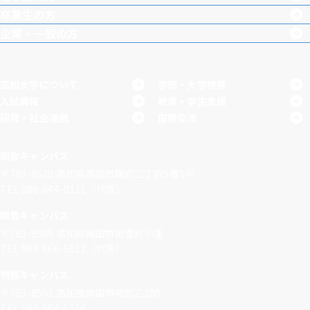
卒業生の方
企業・一般の方
高知大学について
学部・大学院等
入試情報
教育・学生支援
研究・社会連携
国際交流
朝倉キャンパス
〒780-8520
高知県高知市曙町二丁目5番1号
TEL 088-844-0111（代表）
岡豊キャンパス
〒783-8505
高知県南国市岡豊町小蓮
TEL 088-866-5811（代表）
物部キャンパス
〒783-8502
高知県南国市物部乙200
TEL 088-864-5114