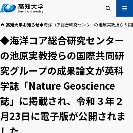
本
文
へ
検索
メ
高知大学
お知らせ
◆海洋コア総合研究センターの池原実教授らの国際共
ニュー
受験生の方
◆海洋コア総合研究センター
在学生の方
卒業生の方
の池原実教授らの国際共同研
企業・一般の方
究グループの成果論文が英科
高知大学について
学部・大学院等
学誌「Nature Geoscience
入試情報
教育・学生支援
研究・社会連携
国際交流
誌」に掲載され、令和３年２
月23日に電子版が公開されま
高知大学校友会
ご寄付のお願い
危機管理
した