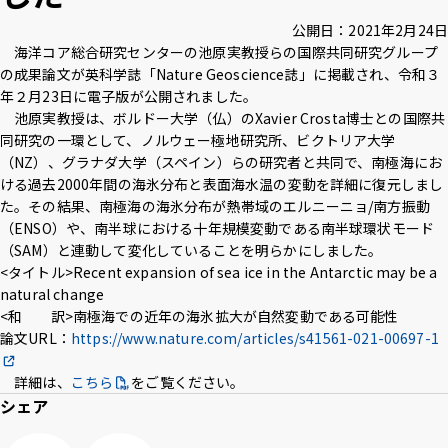
アクセス
採用情報
お問い合わせ
サイトポリシー
公開日：
2021年2月24日
プライバシーポリシー
サイトマップ
教職員・学生専用
海洋コア総合研究センターの池原実教授らの国際共同研究グループ
の成果論文が英科学誌「Nature Geoscience誌」に掲載され、令和３
年２月23日に電子版が公開されました。
池原実教授は、ボルドー大学（仏）のXavier Crosta博士との国際共
同研究の一環として、ノルウェー極地研究所、ビクトリア大学
Inst
Face
X
You
LINE
（NZ）、グラナダ大学（スペイン）らの研究者と共同で、南極海にお
agra
boo
Tub
ける過去2000年間の海氷分布と表面海水温の変動を詳細に復元しまし
m
k
イベント
e
お知らせ
た。その結果、南極海の海氷分布が熱帯域のエルニーニョ/南方振動
（ENSO）や、南半球における十年規模変動である南半球環状モード
言語 ：
（SAM）と連動して変化していることを明らかにしました。
<タイトル>Recent expansion of sea ice in the Antarctic may be a
文字サイズ ：
標準
大
natural change
<和 訳>南極海での近年の海氷拡大が自然変動である可能性
論文URL：
https://www.nature.com/articles/s41561-021-00697-1
背景色 ：
白
青
黒
詳細は、
こちら
をご覧ください。
シェア