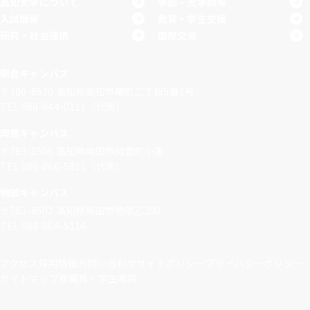
高知大学について
学部・大学院等
入試情報
教育・学生支援
研究・社会連携
国際交流
朝倉キャンパス
〒780-8520
高知県高知市曙町二丁目5番1号
TEL 088-844-0111（代表）
岡豊キャンパス
〒783-8505
高知県南国市岡豊町小蓮
TEL 088-866-5811（代表）
物部キャンパス
〒783-8502
高知県南国市物部乙200
TEL 088-864-5114
アクセス
採用情報
お問い合わせ
サイトポリシー
プライバシーポリシー
サイトマップ
教職員・学生専用