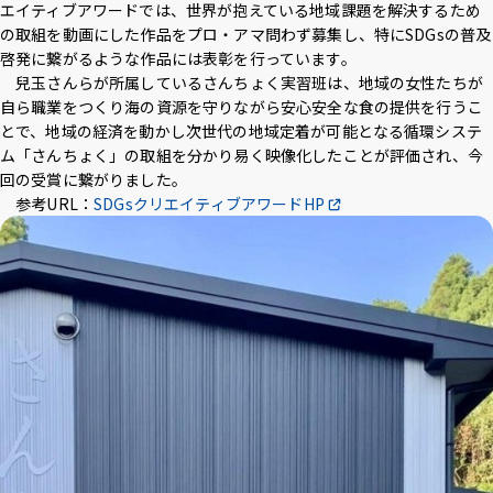
エイティブアワードでは、世界が抱えている地域課題を解決するため
アクセス
採用情報
お問い合わせ
サイトポリシー
の取組を動画にした作品をプロ・アマ問わず募集し、特にSDGsの普及
プライバシーポリシー
サイトマップ
教職員・学生専用
啓発に繋がるような作品には表彰を行っています。
兒玉さんらが所属しているさんちょく実習班は、地域の女性たちが
自ら職業をつくり海の資源を守りながら安心安全な食の提供を行うこ
とで、地域の経済を動かし次世代の地域定着が可能となる循環システ
ム「さんちょく」の取組を分かり易く映像化したことが評価され、今
Inst
Face
X
You
LINE
回の受賞に繋がりました。
agra
boo
Tub
参考URL：
SDGsクリエイティブアワードHP
m
k
イベント
e
お知らせ
言語 ：
文字サイズ ：
標準
大
背景色 ：
白
青
黒