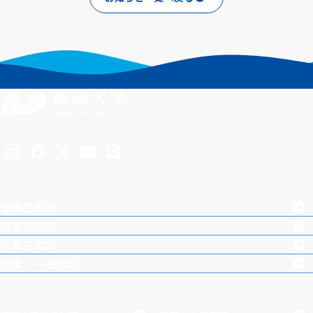
Inst
Face
X
You
LINE
agra
boo
Tub
受験生の方
m
k
e
在学生の方
卒業生の方
企業・一般の方