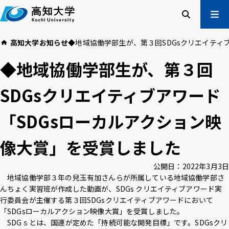
本
文
へ
検索
メ
高知大学
お知らせ
◆地域協働学部生が、第３回SDGsクリエイティ
ニュー
受験生の方
◆地域協働学部生が、第３回
在学生の方
卒業生の方
SDGsクリエイティブアワード
企業・一般の方
「SDGsローカルアクション映
高知大学について
学部・大学院等
像大賞」を受賞しました
入試情報
教育・学生支援
研究・社会連携
国際交流
公開日：
2022年3月3日
地域協働学部３年の兒玉有加さんらが所属している地域協働学部さ
んちょく実習班が作成した動画が、SDGs クリエイティブアワード実
高知大学校友会
ご寄付のお願い
行委員会が主催する第３回SDGsクリエイティブアワードにおいて
危機管理
「SDGsローカルアクション映像大賞」を受賞しました。
SDGｓとは、国連が定めた「持続可能な開発目標」です。SDGsクリ