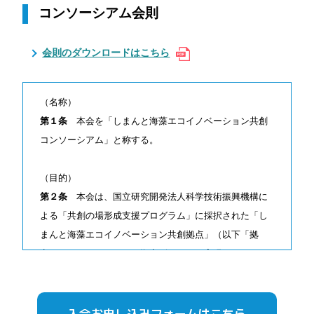
コンソーシアム会則
会則のダウンロードはこちら
（名称）
第１条
本会を「しまんと海藻エコイノベーション共創
コンソーシアム」と称する。
（目的）
第２条
本会は、国立研究開発法人科学技術振興機構に
よる「共創の場形成支援プログラム」に採択された「し
まんと海藻エコイノベーション共創拠点」（以下「拠
点」という。）における拠点ビジョンを実現するため、
産官学の連携による活動と異分野融合を通じて、必要な
研究開発・市場開発を推進することを目的とする。
入会お申し込みフォームはこちら