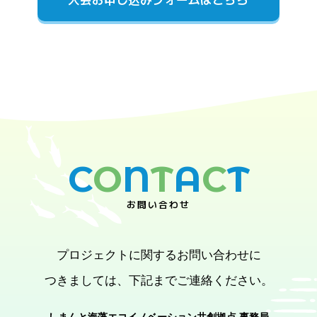
（活動）
第３条
本会は、前条の目的を達成するため、次に掲げ
る活動を行う。
海藻及びその養殖に関する研究開発・市場開発
の推進
会員の相互協力の推進
その他前条の目的を達成するために必要な活動
（会員）
C
O
N
T
A
C
T
第４条
会員は、入会申込書に所定の事項を記入し、本
会事務局に受理されなければならない。なお、申出があ
お問い合わせ
った場合は本会から退会できるものとする。
プロジェクトに関するお問い合わせに
（組織）
第５条
本会に本会を代表する会長を置き、拠点の管理
つきましては、
下記までご連絡ください。
責任者をもって充てる。
しまんと海藻エコイノベーション共創拠点 事務局