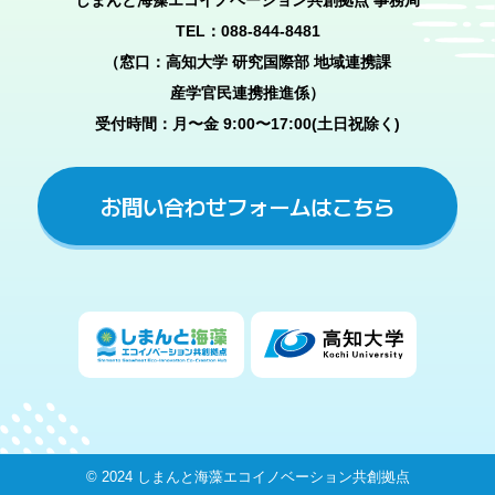
（総会）
TEL：088-844-8481
第６条
総会は、必要に応じて会長が招集し、本会則の
（窓口：高知大学 研究国際部 地域連携課
変更及び本会の活動の重要事項を協議する。
産学官民連携推進係）
総会の議長は会長をもって充てる。ただし、会
受付時間：月〜金 9:00〜17:00(土日祝除く)
長が不在のときは、あらかじめ会長の指名する
者が議長を務める。
お問い合わせフォームはこちら
総会は、会員の過半数の出席がなければ成立し
ない。
総会の議事は、出席会員の過半数の議決を持っ
て決定する。賛否同数のときは、議長がこれを
決定する。
総会は、議長の判断により電子メールによる協
議に代えることができる。
（部会）
第７条
本会は、会長の承認のもとで部会を置くことが
© 2024 しまんと海藻エコイノベーション共創拠点
でき、専門的な事項を協議する。